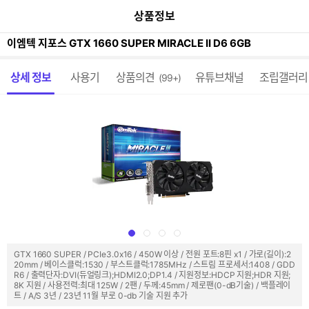
이
본문 바로가기
공
상품정보
전
유
페
하
이
이엠텍 지포스 GTX 1660 SUPER MIRACLE II D6 6GB
기
지
가
메뉴 네비게이션
기
상세 정보
사용기
상품의견
유튜브채널
조립갤러리
(99+)
GTX 1660 SUPER / PCIe3.0x16 / 450W 이상 / 전원 포트:8핀 x1 / 가로(길이):2
20mm / 베이스클럭:1530 / 부스트클럭:1785MHz / 스트림 프로세서:1408 / GDD
R6 / 출력단자:DVI(듀얼링크);HDMI2.0;DP1.4 / 지원정보:HDCP 지원;HDR 지원;
8K 지원 / 사용전력:최대 125W / 2팬 / 두께:45mm / 제로팬(0-dB기술) / 백플레이
트 / A/S 3년 / 23년 11월 부로 0-db 기술 지원 추가