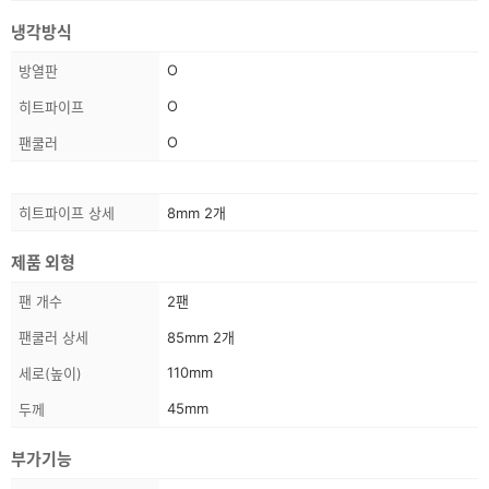
펙
정
냉각방식
보
스
O
방열판
펙
O
히트파이프
정
보
O
팬쿨러
스
히트파이프 상세
8mm 2개
펙
정
제품 외형
보
스
팬 개수
2팬
펙
팬쿨러 상세
85mm 2개
정
보
110mm
세로(높이)
45mm
두께
부가기능