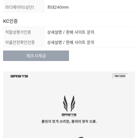
라디에이터(상단)
최대240mm
KC인증
상
적합성평가인증
상세설명 / 판매 사이트 문의
품
자율안전확인인증
상세설명 / 판매 사이트 문의
정
보
제조사제공
목
록
:
상
품
정
보
에
대
해
상