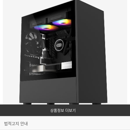
세
이
볼
수
있
으
며
상
품
관
련
스
펙
에
정
보
상품정보 더보기
에
대
법적고지 안내
해