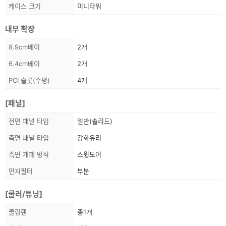
보
케이스 크기
미니타워
내부 확장
스
8.9cm베이
2개
펙
6.4cm베이
2개
정
보
PCI 슬롯(수평)
4개
[패널]
스
전면 패널 타입
일반(솔리드)
펙
측면 패널 타입
강화유리
정
보
측면 개폐 방식
스윙도어
먼지필터
부분
[쿨러/튜닝]
스
쿨링팬
총1개
펙