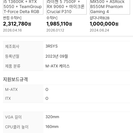
싼컴 수작PC
수작PC
샵다나와B2B
2,312,780
1,985,110
1,000,000
원
원
원
2026.04.16
2026.01.12
2024.06.24
상
스
3RSYS
제조회사
품
펙
정
등록년월
2023년 09월
보
정
보
제품 분류
M-ATX 케이스
지원보드규격
스
M-ATX
O
펙
ITX
O
정
보
스
320mm
VGA 길이
펙
160mm
CPU쿨러 높이
정