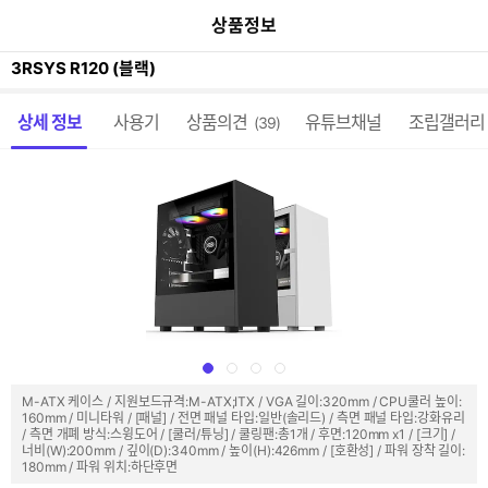
이
본문 바로가기
공
상품정보
전
유
페
하
이
3RSYS R120 (블랙)
기
지
가
메뉴 네비게이션
기
상세 정보
사용기
상품의견
유튜브채널
조립갤러리
(39)
M-ATX 케이스 / 지원보드규격:M-ATX;ITX / VGA 길이:320mm / CPU쿨러 높이:
160mm / 미니타워 / [패널] / 전면 패널 타입:일반(솔리드) / 측면 패널 타입:강화유리
/ 측면 개폐 방식:스윙도어 / [쿨러/튜닝] / 쿨링팬:총1개 / 후면:120mm x1 / [크기] /
너비(W):200mm / 깊이(D):340mm / 높이(H):426mm / [호환성] / 파워 장착 길이:
180mm / 파워 위치:하단후면