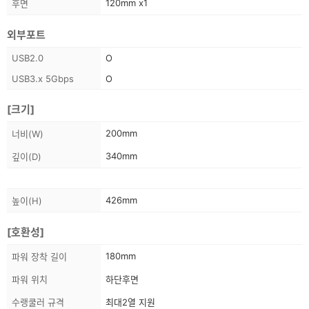
120mm x1
후면
정
보
외부포트
스
USB2.0
O
펙
USB3.x 5Gbps
O
정
보
[크기]
스
200mm
너비(W)
펙
340mm
깊이(D)
정
보
스
426mm
높이(H)
펙
정
[호환성]
보
스
180mm
파워 장착 길이
펙
파워 위치
하단후면
정
보
수랭쿨러 규격
최대2열 지원