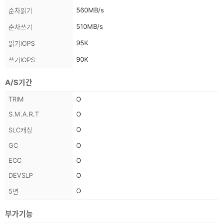
560MB/s
순차읽기
510MB/s
순차쓰기
95K
읽기IOPS
90K
쓰기IOPS
A/S기간
스
TRIM
O
펙
S.M.A.R.T
O
정
O
SLC캐싱
보
GC
O
ECC
O
DEVSLP
O
O
5년
부가기능