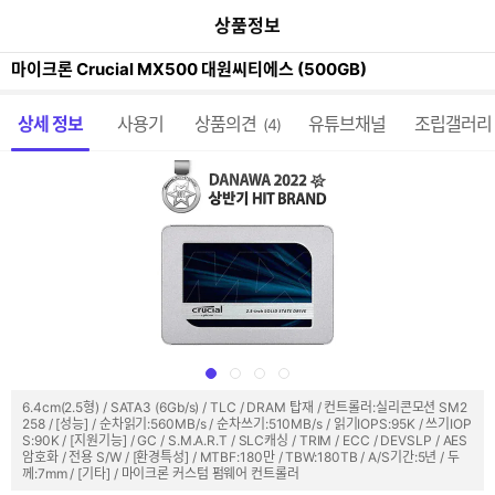
이
본문 바로가기
공
상품정보
전
유
페
하
이
마이크론 Crucial MX500 대원씨티에스 (500GB)
기
지
가
메뉴 네비게이션
기
상세 정보
사용기
상품의견
유튜브채널
조립갤러리
(4)
6.4cm(2.5형) / SATA3 (6Gb/s) / TLC / DRAM 탑재 / 컨트롤러:실리콘모션 SM2
258 / [성능] / 순차읽기:560MB/s / 순차쓰기:510MB/s / 읽기IOPS:95K / 쓰기IOP
S:90K / [지원기능] / GC / S.M.A.R.T / SLC캐싱 / TRIM / ECC / DEVSLP / AES
암호화 / 전용 S/W / [환경특성] / MTBF:180만 / TBW:180TB / A/S기간:5년 / 두
께:7mm / [기타] / 마이크론 커스텀 펌웨어 컨트롤러