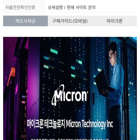
품
자율안전확인인증
상세설명 / 판매 사이트 문의
정
보
제조사제공
구매가이드(모바일)
마이크론
목
록
:
상
품
정
보
에
대
해
상
세
이
볼
수
있