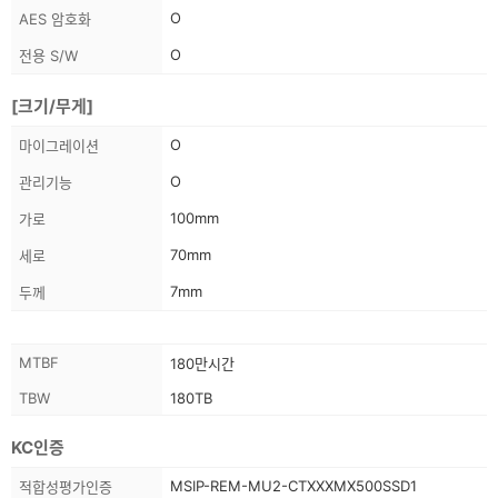
스
O
AES 암호화
펙
O
전용 S/W
정
보
[크기/무게]
스
O
마이그레이션
펙
O
관리기능
정
보
100mm
가로
70mm
세로
7mm
두께
스
MTBF
180만시간
펙
TBW
180TB
정
보
KC인증
상
MSIP-REM-MU2-CTXXXMX500SSD1
적합성평가인증