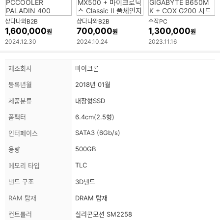
샵다나와B2B
샵다나와B2B
수작PC
1,600,000
700,000
1,300,000
원
원
원
2024.12.30
2024.10.24
2023.11.16
상
스
제조회사
마이크론
품
펙
정
등록년월
2018년 01월
보
정
보
제품분류
내장형SSD
폼팩터
6.4cm(2.5형)
SATA3 (6Gb/s)
인터페이스
500GB
용량
TLC
메모리 타입
낸드 구조
3D낸드
RAM 탑재
DRAM 탑재
컨트롤러
실리콘모션 SM2258