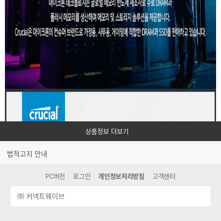
으
며
상
품
관
련
스
펙
에
정
보
상품정보 더보기
에
대
법적고지 안내
해
상
PC버전
로그인
개인정보처리방침
고객센터
세
히
㈜ 커넥트웨이브
할
수