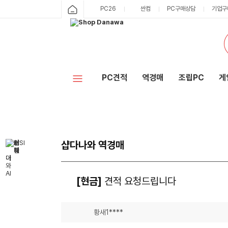
PC26
싼컴
PC구매상담
기업구
PC견적
역경매
조립PC
게
샵다나와 역경매
[현금]
견적 요청드립니다
황새1****