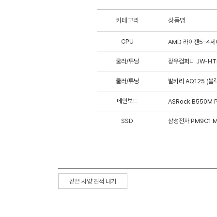
카테고리
상품명
CPU
AMD 라이젠5-4세대
쿨러/튜닝
장우컴퍼니 JW-HTK
쿨러/튜닝
발키리 AQ125 (블
메인보드
ASRock B550M 
SSD
삼성전자 PM9C1 M.
같은 사양 견적 내기