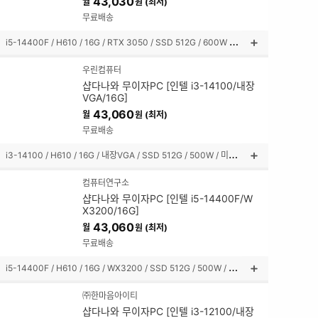
43,030
월
원 (최저)
쳐
보
무료배송
기
i
5-14400F / H610 / 16G / RTX 3050 / SSD 512G / 600W / 미니타워
상
품
우린컴퓨터
설
샵다나와 무이자PC [인텔 i3-14100/내장
명
VGA/16G]
펼
43,060
월
원 (최저)
쳐
보
무료배송
기
i
3-14100 / H610 / 16G / 내장VGA / SSD 512G / 500W / 미들타워
상
품
컴퓨터연구소
설
샵다나와 무이자PC [인텔 i5-14400F/W
명
X3200/16G]
펼
43,060
월
원 (최저)
쳐
보
무료배송
기
i
5-14400F / H610 / 16G / WX3200 / SSD 512G / 500W / 미니타워
상
품
㈜한마음아이티
설
샵다나와 무이자PC [인텔 i3-12100/내장
명