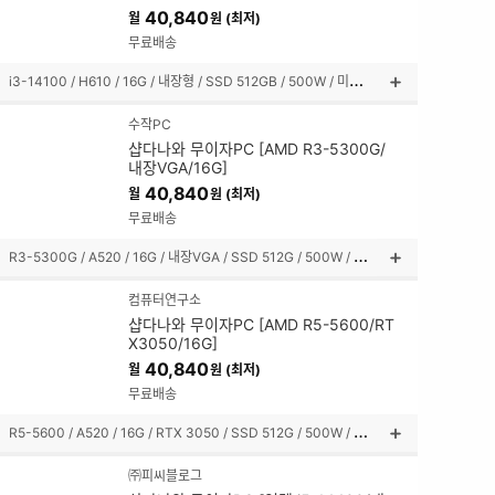
40,840
월
원 (최저)
쳐
보
무료배송
기
i
3-14100 / H610 / 16G / 내장형 / SSD 512GB / 500W / 미들타워
상
품
수작PC
설
샵다나와 무이자PC [AMD R3-5300G/
명
내장VGA/16G]
펼
40,840
월
원 (최저)
쳐
보
무료배송
기
R
3-5300G / A520 / 16G / 내장VGA / SSD 512G / 500W / 미들타워
상
품
컴퓨터연구소
설
샵다나와 무이자PC [AMD R5-5600/RT
명
X3050/16G]
펼
40,840
월
원 (최저)
쳐
보
무료배송
기
R
5-5600 / A520 / 16G / RTX 3050 / SSD 512G / 500W / 미니타워
상
품
㈜피씨블로그
설