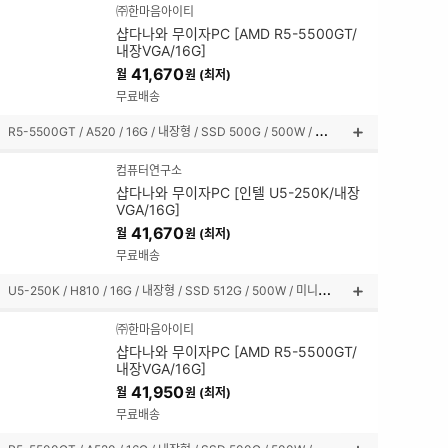
품
㈜한마음아이티
설
샵다나와 무이자PC [AMD R5-5500GT/
명
내장VGA/16G]
펼
41,670
월
원 (최저)
쳐
보
무료배송
기
R
5-5500GT / A520 / 16G / 내장형 / SSD 500G / 500W / 미들타워
상
품
컴퓨터연구소
설
샵다나와 무이자PC [인텔 U5-250K/내장
명
VGA/16G]
펼
41,670
월
원 (최저)
쳐
보
무료배송
기
U
5-250K / H810 / 16G / 내장형 / SSD 512G / 500W / 미니타워
상
품
㈜한마음아이티
설
샵다나와 무이자PC [AMD R5-5500GT/
명
내장VGA/16G]
펼
41,950
월
원 (최저)
쳐
보
무료배송
기