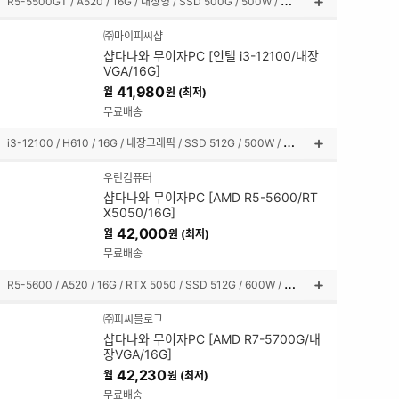
R
5-5500GT / A520 / 16G / 내장형 / SSD 500G / 500W / 미들타워
상
품
㈜마이피씨샵
설
샵다나와 무이자PC [인텔 i3-12100/내장
명
VGA/16G]
펼
41,980
월
원 (최저)
쳐
보
무료배송
기
i
3-12100 / H610 / 16G / 내장그래픽 / SSD 512G / 500W / 미니타워
상
품
우린컴퓨터
설
샵다나와 무이자PC [AMD R5-5600/RT
명
X5050/16G]
펼
42,000
월
원 (최저)
쳐
보
무료배송
기
R
5-5600 / A520 / 16G / RTX 5050 / SSD 512G / 600W / 미니타워
상
품
㈜피씨블로그
설
샵다나와 무이자PC [AMD R7-5700G/내
명
장VGA/16G]
펼
42,230
월
원 (최저)
쳐
보
무료배송