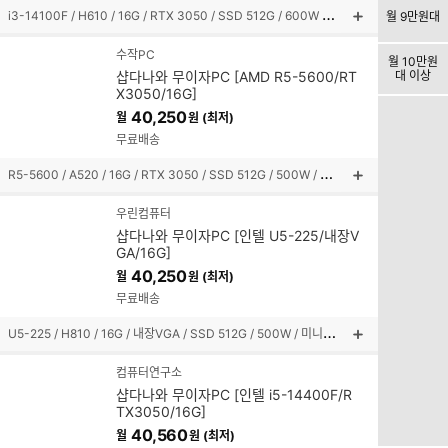
i
3-14100F / H610 / 16G / RTX 3050 / SSD 512G / 600W / 미니타워
월 9만원대
상
품
수작PC
월 10만원
설
샵다나와 무이자PC [AMD R5-5600/RT
대 이상
명
X3050/16G]
펼
40,250
월
원 (최저)
쳐
보
무료배송
기
R
5-5600 / A520 / 16G / RTX 3050 / SSD 512G / 500W / 미들타워
상
품
우린컴퓨터
설
샵다나와 무이자PC [인텔 U5-225/내장V
명
GA/16G]
펼
40,250
월
원 (최저)
쳐
보
무료배송
기
U
5-225 / H810 / 16G / 내장VGA / SSD 512G / 500W / 미니타워
상
품
컴퓨터연구소
설
샵다나와 무이자PC [인텔 i5-14400F/R
명
TX3050/16G]
펼
40,560
월
원 (최저)
쳐