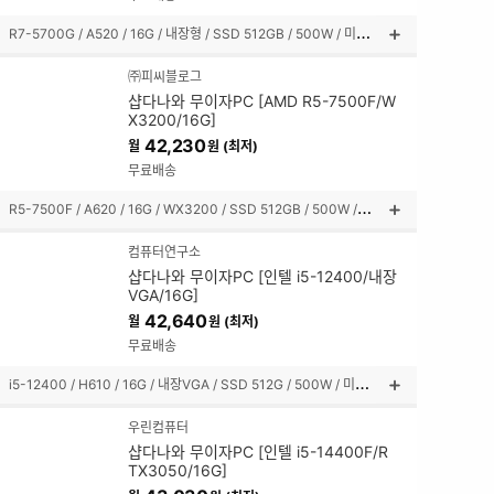
기
R
7-5700G / A520 / 16G / 내장형 / SSD 512GB / 500W / 미니타워
상
품
㈜피씨블로그
설
샵다나와 무이자PC [AMD R5-7500F/W
명
X3200/16G]
펼
42,230
월
원 (최저)
쳐
보
무료배송
기
R
5-7500F / A620 / 16G / WX3200 / SSD 512GB / 500W / 미들타워
상
품
컴퓨터연구소
설
샵다나와 무이자PC [인텔 i5-12400/내장
명
VGA/16G]
펼
42,640
월
원 (최저)
쳐
보
무료배송
기
i
5-12400 / H610 / 16G / 내장VGA / SSD 512G / 500W / 미니타워
상
품
우린컴퓨터
설
샵다나와 무이자PC [인텔 i5-14400F/R
명
TX3050/16G]
펼