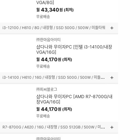
VGA/8G]
펼
43,340
월
원 (최저)
쳐
보
무료배송
기
i3-12100 / H610 / 8G / 내장형 / SSD 500G / 500W / 미들타워
상
품
㈜한마음아이티
설
샵다나와 무이자PC [인텔 i3-14100/내장
명
VGA/16G]
펼
44,170
월
원 (최저)
쳐
보
무료배송
기
i
3-14100 / H610 / 16G / 내장형 / SSD 500G / 500W / 미들타워
상
품
㈜피씨블로그
설
샵다나와 무이자PC [AMD R7-8700G/내
명
장VGA/16G]
펼
44,170
월
원 (최저)
쳐
보
무료배송
기
R
7-8700G / A620 / 16G / 내장형 / SSD 512GB / 500W / 미들타워
상
품
㈜한마음아이티