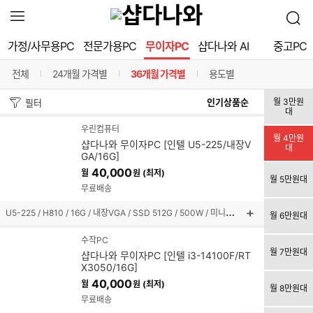
확
검
장
색
영
가정/사무용PC
전문가용PC
무이자PC
샵다나와 AI
중고PC
역
열
전체
24개월 가격별
36개월 가격별
용도별
기
구분선
구분선
구분선
정
월 3만원
필터
대
렬
우린컴퓨터
월 4만원
샵다나와 무이자PC [인텔 U5-225/내장V
대
방
GA/16G]
40,000
월
원 (최저)
법
월 5만원대
무료배송
U
5-225 / H810 / 16G / 내장VGA / SSD 512G / 500W / 미니타워
월 6만원대
상
품
수작PC
설
월 7만원대
샵다나와 무이자PC [인텔 i3-14100F/RT
명
X3050/16G]
펼
40,000
월
원 (최저)
쳐
월 8만원대
보
무료배송
기