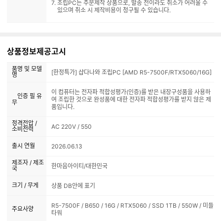
조립PC는 주문제작 상품으로, 발송 전이라도 취소가 어려울 수
있으며 취소 시 제작비용이 청구될 수 있습니다.
상품정보제공고시
품명 및 모델
[한정특가] 샵다나와 조립PC [AMD R5-7500F/RTX5060/16G]
명
이 컴퓨터는 전자파 적합성평가(인증)를 받은 내장구성품을 사용하
인증 필 유
여 조립한 것으로 완성품에 대한 전자파 적합성평가를 받지 않은 제
무
품입니다.
정격전압 /
AC 220V / 550
소비전력
출시 연월
2026.06.13
제조자 / 제조
한마음아이티/대한민국
국
크기 / 무게
상품 DB안에 표기
R5-7500F / B650 / 16G / RTX5060 / SSD 1TB / 550W / 미들
주요사양
타워