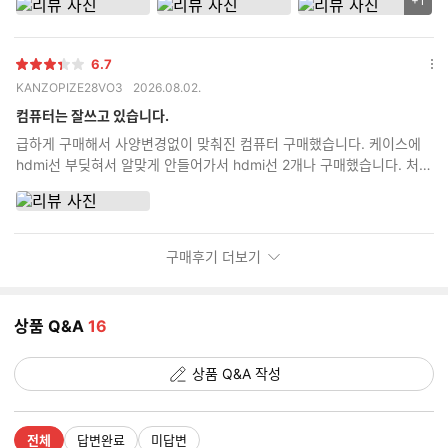
+1
리
뷰
이
6.7
미
별
옵
KANZOPIZE28VO3
2026.08.02.
지
점
션
추
더
컴퓨터는 잘쓰고 있습니다.
가
보
급하게 구매해서 사양변경없이 맞춰진 컴퓨터 구매했습니다. 케이스에
기
갯
hdmi선 부딪혀서 알맞게 안들어가서 hdmi선 2개나 구매했습니다. 처음
수
부터 안내사항에 dp선으로 구매하라고 하던가 hdmi선 어댑터 부분 두
꺼우면 케이스에 부딪혀서 안들어간다고 안내라도 해주세요.
구매후기 더보기
상품 Q&A
16
상품 Q&A 작성
전체
답변완료
미답변