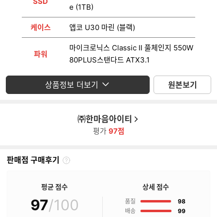
SSD
e (1TB)
케이스
앱코 U30 마린 (블랙)
마이크로닉스 Classic II 풀체인지 550W
파워
80PLUS스탠다드 ATX3.1
운영체제
미포함
상품정보 더보기
원본보기
모니터
미포함
㈜한마음아이티
평가
97점
판매점 구매후기
판
매
점
평균 점수
상세 점수
구
97
/100
점
매
품질
98
후
점
배송
99