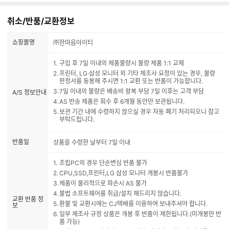
취소/반품/교환정보
쇼핑몰명
㈜한마음아이티
구입 후 7일 이내의 제품불량시 불량 제품 1:1 교체
프린터, LG·삼성 모니터 외 기타 제조사 요청이 있는 경우, 불량
판정서를 동봉해 주시면 1:1 교환 또는 반품이 가능합니다.
7일 이내의 불량은 배송비 왕복 부담 7일 이후는 고객 부담
A/S 정보안내
AS 반송 제품은 회수 후 6개월 동안만 보관됩니다.
보관 기간 내에 수령하지 않으실 경우 자동 폐기 처리되오니 참고
부탁드립니다.
반품일
상품을 수령한 날부터 7일 이내
조립PC의 경우 단순변심 반품 불가
CPU,SSD,프린터,LG 삼성 모니터 개봉시 반품불가
제품이 물리적으로 파손시 AS 불가
불법 소프트웨어를 취급/설치 해드리지 않습니다.
교환 반품 정
환불 및 교환시에는 CJ택배를 이용하여 보내주셔야 합니다.
보
일부 제조사 규정 상품은 개봉 후 반품이 제한됩니다.(미개봉만 반
품 가능)