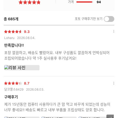
기
점
가격
94
별
란?
점
총
685
개
포토 구매후기만 보기
켜
기/
끄
9.3
별
옵
기
Loharu
2026.08.04.
점
션
더
만족합니다!!
보
포장 깔끔하고, 배송도 빨랐어요. 내부 구성품도 깔끔하게 언박싱되어
기
조립되어왔습니다 약 1주 실사용후 후기남겨요!
8.7
별
옵
달코뿔소8429
2026.08.03.
점
션
더
구매후기
보
제가 15년동안 컴퓨터 사용하다가 큰 맘 먹고 바꾸게 되었는데 성능이
기
너무 좋네요!! 배송도 빠르고 내부 부품들 조립상태도 양호 합니다.