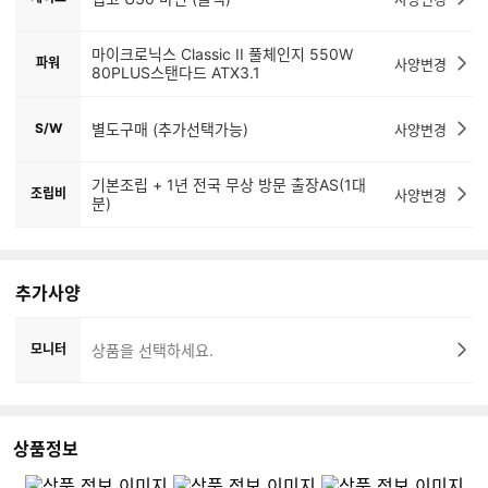
마이크로닉스 Classic II 풀체인지 550W
파워
사양변경
80PLUS스탠다드 ATX3.1
S/W
별도구매 (추가선택가능)
사양변경
기본조립 + 1년 전국 무상 방문 출장AS(1대
조립비
사양변경
분)
추가사양
모니터
상품을 선택하세요.
상품정보