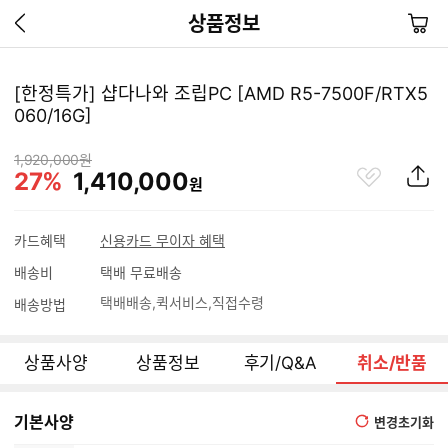
이
장
상품정보
전
바
페
구
이
니
[한정특가] 샵다나와 조립PC [AMD R5-7500F/RTX5
지
060/16G]
가
기
판
1,920,000
원
관
상
매
27
%
1,410,000
원
가
심
품
할
상
S
인
품
N
카드혜택
신용카드 무이자 혜택
S
율
공
배송비
택배 무료배송
유
택배배송
퀵서비스
직접수령
배송방법
하
기
상품사양
상품정보
후기/Q&A
취소/반품
기본사양
변경초기화