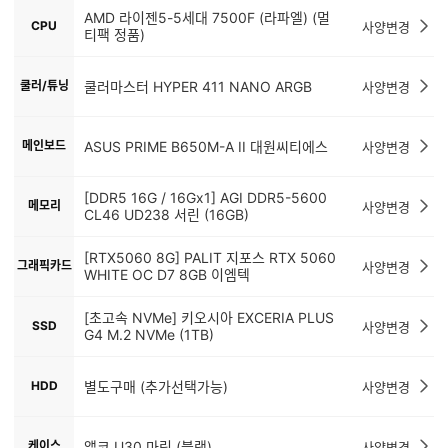
AMD 라이젠5-5세대 7500F (라파엘) (멀
CPU
사양변경
티팩 정품)
쿨러/튜닝
쿨러마스터 HYPER 411 NANO ARGB
사양변경
메인보드
ASUS PRIME B650M-A II 대원씨티에스
사양변경
[DDR5 16G / 16Gx1] AGI DDR5-5600
메모리
사양변경
CL46 UD238 서린 (16GB)
[RTX5060 8G] PALIT 지포스 RTX 5060
그래픽카드
사양변경
WHITE OC D7 8GB 이엠텍
[초고속 NVMe] 키오시아 EXCERIA PLUS
SSD
사양변경
G4 M.2 NVMe (1TB)
HDD
별도구매 (추가선택가능)
사양변경
케이스
앱코 U30 마린 (블랙)
사양변경