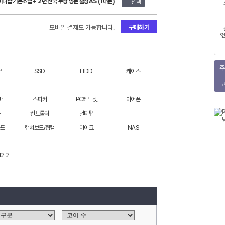
미니샵 기본조립 + 2년 전국 무상 방문 출장AS (1대분)
선택
모바일 결제도 가능합니다.
구매하기
없
주
카드
SSD
HDD
케이스
바
스피커
PC헤드셋
이어폰
블
컨트롤러
멀티탭
카드
캡쳐보드/웹캠
마이크
NAS
변기기