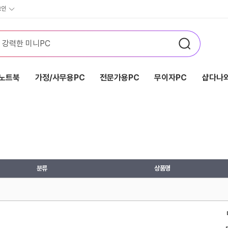
그인
노트북
가정/사무용PC
전문가용PC
무이자PC
샵다나와
분류
상품명