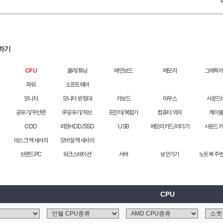
하기
CPU
쿨러/튜닝
메인보드
메모리
그래픽
파워
소프트웨어
모니터
모니터 받침대
키보드
마우스
사운드
공유기/무선랜
IP공유기/허브
프린터/복합기
컴퓨터 의자
케이
ODD
외장HDD/SSD
USB
메모리카드/리더기
사운드
디어
데스크 액세서리
모바일 액세서리
브랜드PC
워크스테이션
서버
보안기기
노트북 주