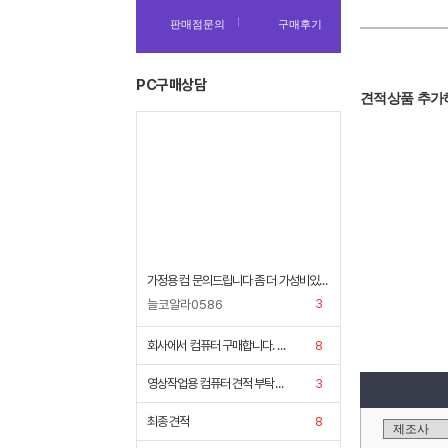
판매점문의
구매후기
PC구매상담
견적상품 추가
PC 주요구성
가정용 컴 문의드립니다 좀 더 가성비있는 본체 + 모니터 견적 부탁드려요
모니터 · 주변기기
저장장치 · 멀티미
3
늘코알라0586
기타 상품
회사에서 컴퓨터 구매합니다. 사진에 나와있는 스펙으로 2대 구매할려고 합니다 연락 부탁드려요
8
영상작업용 컴퓨터 견적 부탁드립니다.
3
최종 견적
8