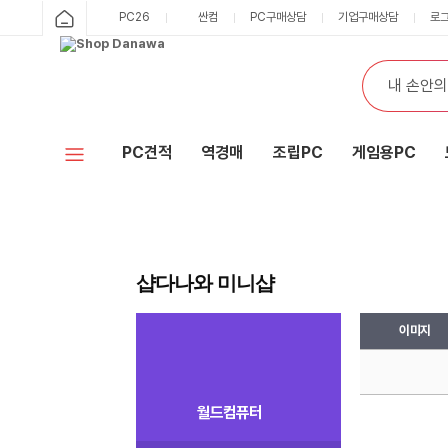
샵
PC26
싼컴
PC구매상담
기업구매상담
로
카
다
테
검
고
색
나
리
와
PC견적
역경매
조립PC
게임용PC
홈
샵다나와 미니샵
PC견적내기 테이블로 이미지, 분류, 상품명, 판매가, 수량, 삭제 등의 정보를 제공
이미지
월드컴퓨터