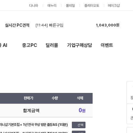
다나와
에누리
몰테일
플레이오토
메이크샵
실시간 PC견적
[11:41]
빠른구입
1,019,000원
[11:39]
[건설회사현장사용] PC 견적 (데크탑 본체4, 모니터6) - 세금계산서 발행건
8,784,000원
[11:36]
견적 신청합니다.
6,818,000원
 AI
중고PC
딜러몰
기업구매상담
이벤트
New
외부 링크
[10:49]
견적
3,214,000원
[10:39]
[건설회사현장사용] PC 견적 (데크탑 본체4, 모니터6) - 세금계산서 발행건
7,136,000원
[10:35]
[건설회사] PC 견적 (데크탑 본체4, 모니터6) - 세금계산서 발행건
6,916,000원
[10:15]
견적요청합니다.
4,365,000원
[10:13]
견적 요청합니다.
4,310,000원
[10:03]
pc견적
1,072,000원
[11:44]
빠른구입
1,043,000원
판매가
수량
삭제
0
합계금액
원
미니샵 기본조립 + 1년 전국 무상 방문 출장AS (1대분)
선택