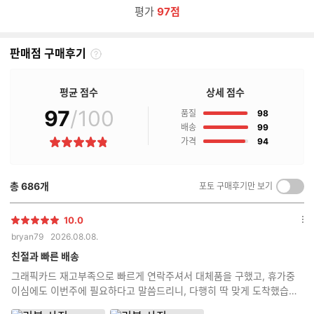
평가
97점
판매점 구매후기
판
매
점
평균 점수
상세 점수
구
97
/100
점
매
품질
98
후
점
배송
99
기
점
가격
94
별
란?
점
총
686
개
포토 구매후기만 보기
켜
기/
끄
10.0
별
옵
기
bryan79
2026.08.08.
점
션
더
친절과 빠른 배송
보
그래픽카드 재고부족으로 빠르게 연락주셔서 대체품을 구했고, 휴가중
기
이심에도 이번주에 필요하다고 말씀드리니, 다행히 딱 맞게 도착했습니
다 조립상태는 모 역시 전문가답게 깔끔합니다!!!