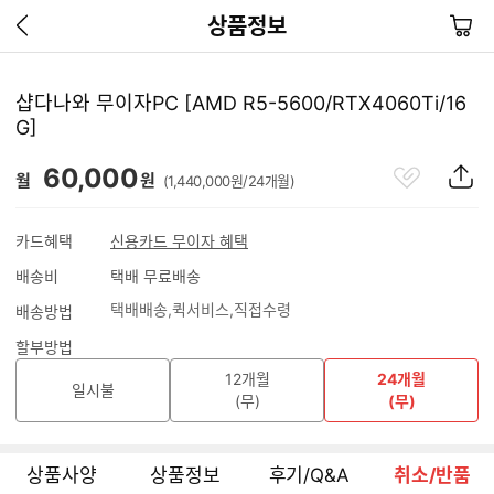
이
장
상품정보
전
바
페
구
이
니
샵다나와 무이자PC [AMD R5-5600/RTX4060Ti/16
지
G]
가
기
관
상
60,000
월
원
(1,440,000원/24개월)
심
품
상
S
품
N
카드혜택
신용카드 무이자 혜택
S
배송비
택배 무료배송
공
유
택배배송
퀵서비스
직접수령
배송방법
하
기
할부방법
12개월
24개월
일시불
(무)
(무)
상품사양
상품정보
후기/Q&A
취소/반품