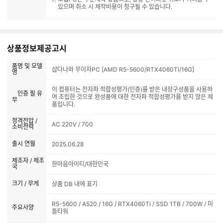
있으며 취소 시 제작비용이 청구될 수 있습니다.
상품정보제공고시
품명 및 모델
샵다나와 무이자PC [AMD R5-5600/RTX4060Ti/16G]
명
이 컴퓨터는 전자파 적합성평가(인증)를 받은 내장구성품을 사용하
인증 필 유
여 조립한 것으로 완성품에 대한 전자파 적합성평가를 받지 않은 제
무
품입니다.
정격전압 /
AC 220V / 700
소비전력
출시 연월
2025.06.28
제조자 / 제조
한마음아이티/대한민국
국
크기 / 무게
상품 DB 내에 표기
R5-5600 / A520 / 16G / RTX4060Ti / SSD 1TB / 700W / 미
주요사양
들타워