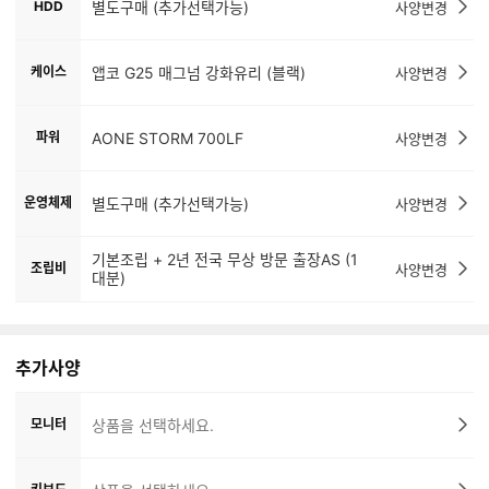
HDD
별도구매 (추가선택가능)
사양변경
케이스
앱코 G25 매그넘 강화유리 (블랙)
사양변경
파워
AONE STORM 700LF
사양변경
운영체제
별도구매 (추가선택가능)
사양변경
기본조립 + 2년 전국 무상 방문 출장AS (1
조립비
사양변경
대분)
추가사양
모니터
상품을 선택하세요.