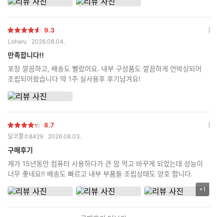
9.3
별
옵
Loharu
2026.08.04.
점
션
더
만족합니다!!
보
포장 깔끔하고, 배송도 빨랐어요. 내부 구성품도 깔끔하게 언박싱되어
기
조립되어왔습니다 약 1주 실사용후 후기남겨요!
8.7
별
옵
달코뿔소8429
2026.08.03.
점
션
더
구매후기
보
제가 15년동안 컴퓨터 사용하다가 큰 맘 먹고 바꾸게 되었는데 성능이
기
너무 좋네요!! 배송도 빠르고 내부 부품들 조립상태도 양호 합니다.
+1
리
뷰
이