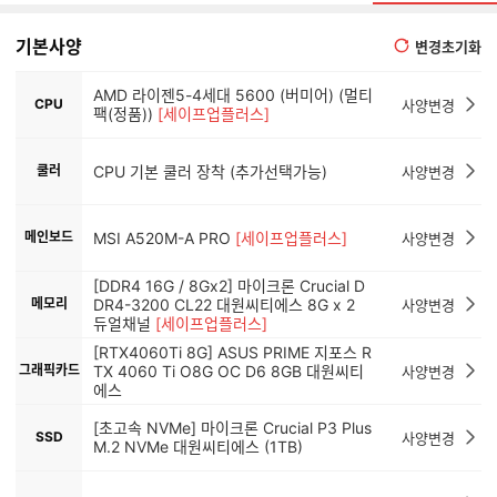
기본사양
변경초기화
AMD 라이젠5-4세대 5600 (버미어) (멀티
CPU
사양변경
팩(정품))
[세이프업플러스]
쿨러
CPU 기본 쿨러 장착 (추가선택가능)
사양변경
메인보드
MSI A520M-A PRO
[세이프업플러스]
사양변경
[DDR4 16G / 8Gx2] 마이크론 Crucial D
메모리
DR4-3200 CL22 대원씨티에스 8G x 2
사양변경
듀얼채널
[세이프업플러스]
[RTX4060Ti 8G] ASUS PRIME 지포스 R
그래픽카드
TX 4060 Ti O8G OC D6 8GB 대원씨티
사양변경
에스
[초고속 NVMe] 마이크론 Crucial P3 Plus
SSD
사양변경
M.2 NVMe 대원씨티에스 (1TB)