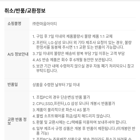
취소/반품/교환정보
쇼핑몰명
㈜한마음아이티
구입 후 7일 이내의 제품불량시 불량 제품 1:1 교체
프린터, LG·삼성 모니터 외 기타 제조사 요청이 있는 경우, 불량
판정서를 동봉해 주시면 1:1 교환 또는 반품이 가능합니다.
7일 이내의 불량은 배송비 왕복 부담 7일 이후는 고객 부담
A/S 정보안내
AS 반송 제품은 회수 후 6개월 동안만 보관됩니다.
보관 기간 내에 수령하지 않으실 경우 자동 폐기 처리되오니 참고
부탁드립니다.
반품일
상품을 수령한 날부터 7일 이내
조립PC의 경우 단순변심 반품 불가
CPU,SSD,프린터,LG 삼성 모니터 개봉시 반품불가
제품이 물리적으로 파손시 AS 불가
불법 소프트웨어를 취급/설치 해드리지 않습니다.
교환 반품 정
환불 및 교환시에는 CJ택배를 이용하여 보내주셔야 합니다.
보
일부 제조사 규정 상품은 개봉 후 반품이 제한됩니다.(미개봉만 반
품 가능)
조립PC는 주문제작 상품으로, 발송 전이라도 취소가 어려울 수