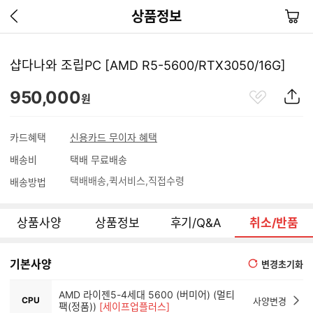
이
장
상품정보
전
바
페
구
이
니
샵다나와 조립PC [AMD R5-5600/RTX3050/16G]
지
가
관
상
950,000
기
원
심
품
상
S
품
N
카드혜택
신용카드 무이자 혜택
S
배송비
택배 무료배송
공
유
택배배송
퀵서비스
직접수령
배송방법
하
기
상품사양
상품정보
후기/Q&A
취소/반품
기본사양
변경초기화
AMD 라이젠5-4세대 5600 (버미어) (멀티
CPU
사양변경
팩(정품))
[세이프업플러스]