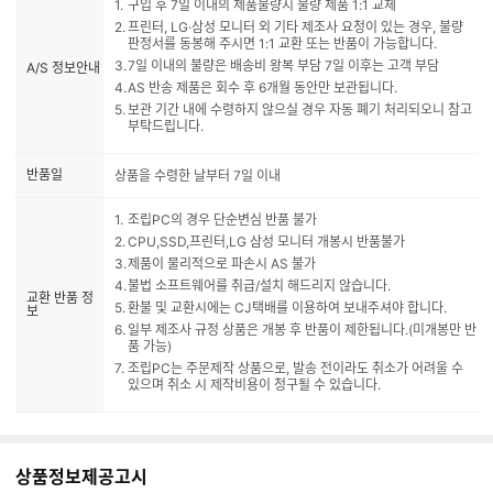
구입 후 7일 이내의 제품불량시 불량 제품 1:1 교체
프린터, LG·삼성 모니터 외 기타 제조사 요청이 있는 경우, 불량
판정서를 동봉해 주시면 1:1 교환 또는 반품이 가능합니다.
7일 이내의 불량은 배송비 왕복 부담 7일 이후는 고객 부담
A/S 정보안내
AS 반송 제품은 회수 후 6개월 동안만 보관됩니다.
보관 기간 내에 수령하지 않으실 경우 자동 폐기 처리되오니 참고
부탁드립니다.
반품일
상품을 수령한 날부터 7일 이내
조립PC의 경우 단순변심 반품 불가
CPU,SSD,프린터,LG 삼성 모니터 개봉시 반품불가
제품이 물리적으로 파손시 AS 불가
불법 소프트웨어를 취급/설치 해드리지 않습니다.
교환 반품 정
환불 및 교환시에는 CJ택배를 이용하여 보내주셔야 합니다.
보
일부 제조사 규정 상품은 개봉 후 반품이 제한됩니다.(미개봉만 반
품 가능)
조립PC는 주문제작 상품으로, 발송 전이라도 취소가 어려울 수
있으며 취소 시 제작비용이 청구될 수 있습니다.
상품정보제공고시