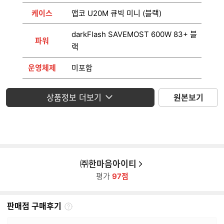
케이스
앱코 U20M 큐빅 미니 (블랙)
darkFlash SAVEMOST 600W 83+ 블
파워
랙
운영체제
미포함
모니터
미포함
상품정보 더보기
원본보기
㈜한마음아이티
평가
97점
판매점 구매후기
판
매