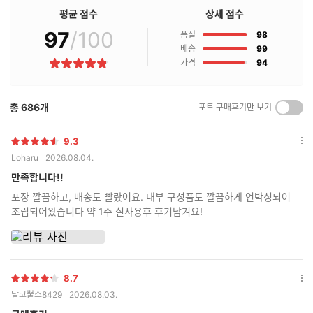
점
평균 점수
상세 점수
구
97
/100
점
매
품질
98
후
점
배송
99
기
점
가격
94
별
란?
점
총
686
개
포토 구매후기만 보기
켜
기/
끄
9.3
별
옵
기
Loharu
2026.08.04.
점
션
더
만족합니다!!
보
포장 깔끔하고, 배송도 빨랐어요. 내부 구성품도 깔끔하게 언박싱되어
기
조립되어왔습니다 약 1주 실사용후 후기남겨요!
8.7
별
옵
달코뿔소8429
2026.08.03.
점
션
더