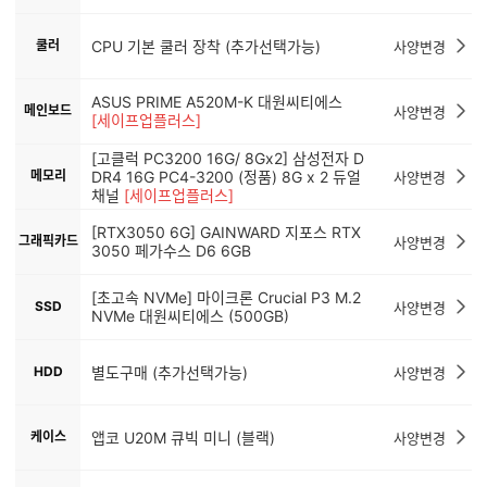
쿨러
CPU 기본 쿨러 장착 (추가선택가능)
사양변경
ASUS PRIME A520M-K 대원씨티에스
메인보드
사양변경
[세이프업플러스]
[고클럭 PC3200 16G/ 8Gx2] 삼성전자 D
메모리
DR4 16G PC4-3200 (정품) 8G x 2 듀얼
사양변경
채널
[세이프업플러스]
[RTX3050 6G] GAINWARD 지포스 RTX
그래픽카드
사양변경
3050 페가수스 D6 6GB
[초고속 NVMe] 마이크론 Crucial P3 M.2
SSD
사양변경
NVMe 대원씨티에스 (500GB)
HDD
별도구매 (추가선택가능)
사양변경
케이스
앱코 U20M 큐빅 미니 (블랙)
사양변경