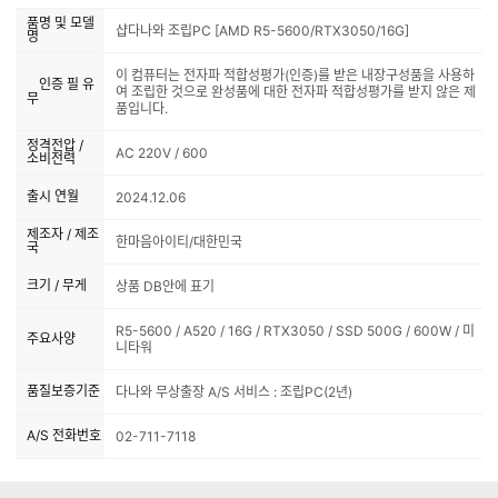
품명 및 모델
샵다나와 조립PC [AMD R5-5600/RTX3050/16G]
명
이 컴퓨터는 전자파 적합성평가(인증)를 받은 내장구성품을 사용하
인증 필 유
여 조립한 것으로 완성품에 대한 전자파 적합성평가를 받지 않은 제
무
품입니다.
정격전압 /
AC 220V / 600
소비전력
출시 연월
2024.12.06
제조자 / 제조
한마음아이티/대한민국
국
크기 / 무게
상품 DB안에 표기
R5-5600 / A520 / 16G / RTX3050 / SSD 500G / 600W / 미
주요사양
니타워
품질보증기준
다나와 무상출장 A/S 서비스 : 조립PC(2년)
A/S 전화번호
02-711-7118