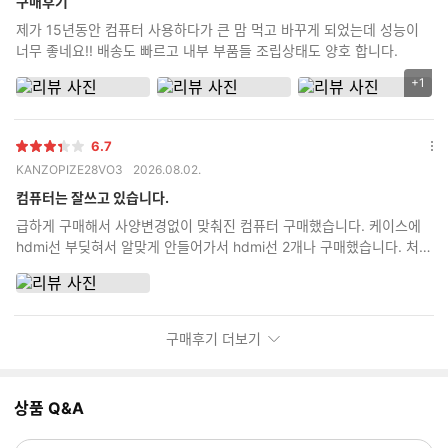
구매후기
보
제가 15년동안 컴퓨터 사용하다가 큰 맘 먹고 바꾸게 되었는데 성능이
기
너무 좋네요!! 배송도 빠르고 내부 부품들 조립상태도 양호 합니다.
+1
리
뷰
이
6.7
미
별
옵
KANZOPIZE28VO3
2026.08.02.
지
점
션
추
더
컴퓨터는 잘쓰고 있습니다.
가
보
급하게 구매해서 사양변경없이 맞춰진 컴퓨터 구매했습니다. 케이스에
기
갯
hdmi선 부딪혀서 알맞게 안들어가서 hdmi선 2개나 구매했습니다. 처음
수
부터 안내사항에 dp선으로 구매하라고 하던가 hdmi선 어댑터 부분 두
꺼우면 케이스에 부딪혀서 안들어간다고 안내라도 해주세요.
구매후기 더보기
상품 Q&A