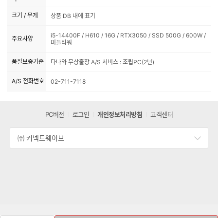
크기 / 무게
상품 DB 내에 표기
i5-14400F / H610 / 16G / RTX3050 / SSD 500G / 600W /
주요사양
미들타워
품질보증기준
다나와 무상출장 A/S 서비스 : 조립PC(2년)
A/S 전화번호
02-711-7118
PC버전
로그인
개인정보처리방침
고객센터
㈜ 커넥트웨이브
세
부
정
보
열
기