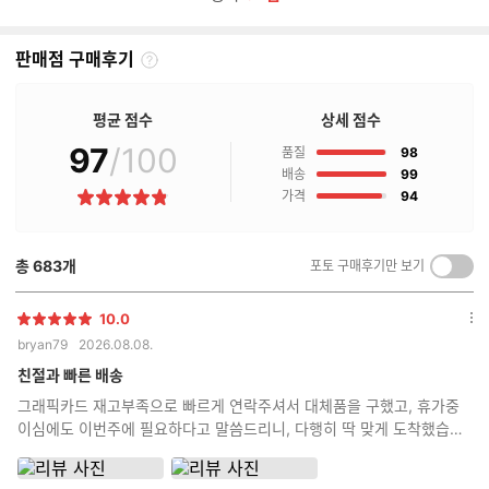
판매점 구매후기
판
매
점
평균 점수
상세 점수
구
97
/100
점
매
품질
98
후
점
배송
99
기
점
가격
94
별
란?
점
총
683
개
포토 구매후기만 보기
켜
기/
끄
10.0
별
옵
기
bryan79
2026.08.08.
점
션
더
친절과 빠른 배송
보
그래픽카드 재고부족으로 빠르게 연락주셔서 대체품을 구했고, 휴가중
기
이심에도 이번주에 필요하다고 말씀드리니, 다행히 딱 맞게 도착했습니
다 조립상태는 모 역시 전문가답게 깔끔합니다!!!