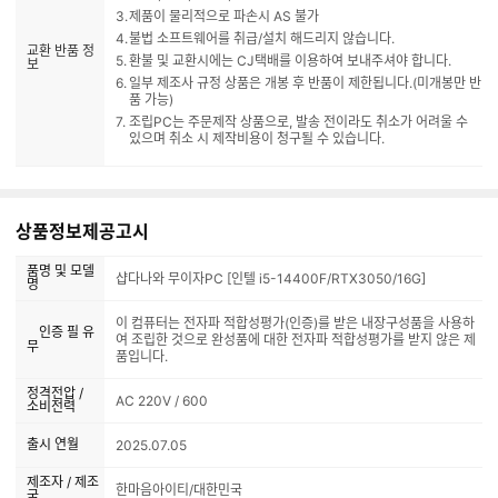
제품이 물리적으로 파손시 AS 불가
불법 소프트웨어를 취급/설치 해드리지 않습니다.
교환 반품 정
환불 및 교환시에는 CJ택배를 이용하여 보내주셔야 합니다.
보
일부 제조사 규정 상품은 개봉 후 반품이 제한됩니다.(미개봉만 반
품 가능)
조립PC는 주문제작 상품으로, 발송 전이라도 취소가 어려울 수
있으며 취소 시 제작비용이 청구될 수 있습니다.
상품정보제공고시
품명 및 모델
샵다나와 무이자PC [인텔 i5-14400F/RTX3050/16G]
명
이 컴퓨터는 전자파 적합성평가(인증)를 받은 내장구성품을 사용하
인증 필 유
여 조립한 것으로 완성품에 대한 전자파 적합성평가를 받지 않은 제
무
품입니다.
정격전압 /
AC 220V / 600
소비전력
출시 연월
2025.07.05
제조자 / 제조
한마음아이티/대한민국
국