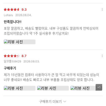
9.3
별
옵
Loharu
2026.08.04.
점
션
더
만족합니다!!
보
포장 깔끔하고, 배송도 빨랐어요. 내부 구성품도 깔끔하게 언박싱되어
기
조립되어왔습니다 약 1주 실사용후 후기남겨요!
8.7
별
옵
달코뿔소8429
2026.08.03.
점
션
더
구매후기
보
제가 15년동안 컴퓨터 사용하다가 큰 맘 먹고 바꾸게 되었는데 성능이
기
너무 좋네요!! 배송도 빠르고 내부 부품들 조립상태도 양호 합니다.
+1
리
뷰
이
구매후기 더보기
미