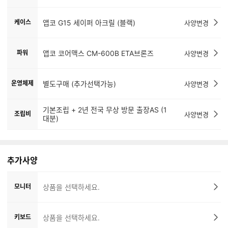
케이스
앱코 G15 세이퍼 아크릴 (블랙)
사양변경
파워
앱코 코어맥스 CM-600B ETA브론즈
사양변경
운영체제
별도구매 (추가선택가능)
사양변경
기본조립 + 2년 전국 무상 방문 출장AS (1
조립비
사양변경
대분)
추가사양
모니터
상품을 선택하세요.
키보드
상품을 선택하세요.