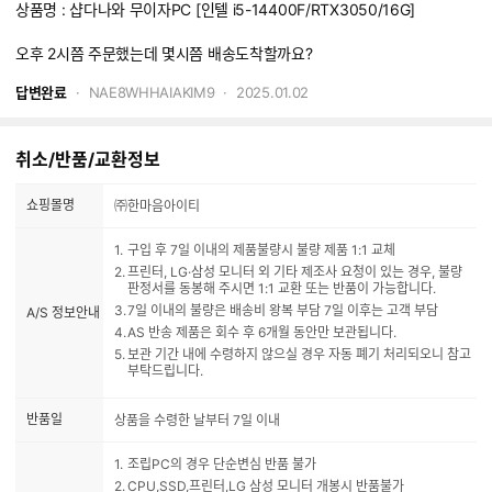
상품명 : 샵다나와 무이자PC [인텔 i5-14400F/RTX3050/16G]
오후 2시쯤 주문했는데 몇시쯤 배송도착할까요?
답변완료
NAE8WHHAIAKIM9
2025.01.02
취소/반품/교환정보
쇼핑몰명
㈜한마음아이티
구입 후 7일 이내의 제품불량시 불량 제품 1:1 교체
프린터, LG·삼성 모니터 외 기타 제조사 요청이 있는 경우, 불량
판정서를 동봉해 주시면 1:1 교환 또는 반품이 가능합니다.
7일 이내의 불량은 배송비 왕복 부담 7일 이후는 고객 부담
A/S 정보안내
AS 반송 제품은 회수 후 6개월 동안만 보관됩니다.
보관 기간 내에 수령하지 않으실 경우 자동 폐기 처리되오니 참고
부탁드립니다.
반품일
상품을 수령한 날부터 7일 이내
조립PC의 경우 단순변심 반품 불가
CPU,SSD,프린터,LG 삼성 모니터 개봉시 반품불가