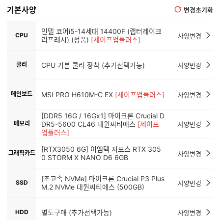
기본사양
변경초기화
인텔 코어i5-14세대 14400F (랩터레이크
CPU
사양변경
리프레시) (정품)
[세이프업플러스]
쿨러
CPU 기본 쿨러 장착 (추가선택가능)
사양변경
메인보드
MSI PRO H610M-C EX
[세이프업플러스]
사양변경
[DDR5 16G / 16Gx1] 마이크론 Crucial D
메모리
DR5-5600 CL46 대원씨티에스
[세이프
사양변경
업플러스]
[RTX3050 6G] 이엠텍 지포스 RTX 305
그래픽카드
사양변경
0 STORM X NANO D6 6GB
[초고속 NVMe] 마이크론 Crucial P3 Plus
SSD
사양변경
M.2 NVMe 대원씨티에스 (500GB)
HDD
별도구매 (추가선택가능)
사양변경