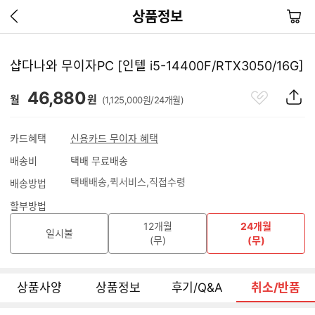
이
장
상품정보
전
바
페
구
이
니
샵다나와 무이자PC [인텔 i5-14400F/RTX3050/16G]
지
가
관
상
46,880
기
월
원
(1,125,000원/24개월)
심
품
상
S
품
N
카드혜택
신용카드 무이자 혜택
S
배송비
택배 무료배송
공
유
택배배송
퀵서비스
직접수령
배송방법
하
기
할부방법
12개월
24개월
일시불
(무)
(무)
상품사양
상품정보
후기/Q&A
취소/반품