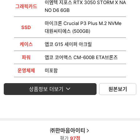
이엠텍 지포스 RTX 3050 STORM X NA
그래픽카드
NO D6 6GB
마이크론 Crucial P3 Plus M.2 NVMe
SSD
대원씨티에스 (500GB)
케이스
앱코 G15 세이퍼 아크릴
파워
앱코 코어맥스 CM-600B ETA브론즈
운영체제
미포함
모니터
미포함
상품정보 더보기
원본보기
㈜한마음아이티
평가
97점