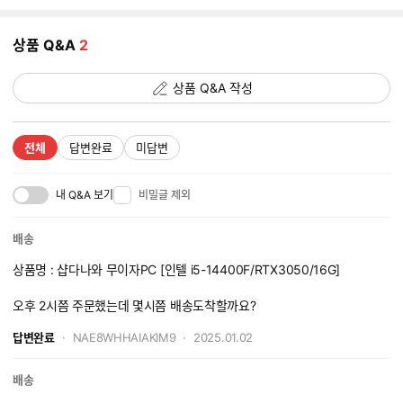
지
추
상품 Q&A
2
가
갯
수
상품 Q&A 작성
전체
답변완료
미답변
내 Q&A 보기
비밀글 제외
배송
상품명 : 샵다나와 무이자PC [인텔 i5-14400F/RTX3050/16G]
오후 2시쯤 주문했는데 몇시쯤 배송도착할까요?
답변완료
NAE8WHHAIAKIM9
2025.01.02
배송