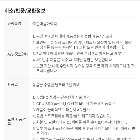
취소/반품/교환정보
쇼핑몰명
㈜한마음아이티
구입 후 7일 이내의 제품불량시 불량 제품 1:1 교체
프린터, LG·삼성 모니터 외 기타 제조사 요청이 있는 경우, 불량
판정서를 동봉해 주시면 1:1 교환 또는 반품이 가능합니다.
7일 이내의 불량은 배송비 왕복 부담 7일 이후는 고객 부담
A/S 정보안내
AS 반송 제품은 회수 후 6개월 동안만 보관됩니다.
보관 기간 내에 수령하지 않으실 경우 자동 폐기 처리되오니 참고
부탁드립니다.
반품일
상품을 수령한 날부터 7일 이내
조립PC의 경우 단순변심 반품 불가
CPU,SSD,프린터,LG 삼성 모니터 개봉시 반품불가
제품이 물리적으로 파손시 AS 불가
불법 소프트웨어를 취급/설치 해드리지 않습니다.
교환 반품 정
환불 및 교환시에는 CJ택배를 이용하여 보내주셔야 합니다.
보
일부 제조사 규정 상품은 개봉 후 반품이 제한됩니다.(미개봉만 반
품 가능)
조립PC는 주문제작 상품으로, 발송 전이라도 취소가 어려울 수