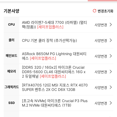
기본사양
변경초기화
AMD 라이젠7-5세대 7700 (라파엘) (멀티
CPU
사양변경
팩(정품))
[세이프업플러스]
쿨러
CPU 기본 쿨러 장착 (추가선택가능)
사양변경
ASRock B650M PG Lightning 대원씨티
메인보드
사양변경
에스
[세이프업플러스]
[DDR5 32G / 16Gx2] 마이크론 Crucial
메모리
DDR5-5600 CL46 대원씨티에스 16G x
사양변경
2 듀얼채널
[세이프업플러스]
[RTX4070S 12G] MSI 지포스 RTX 4070
그래픽카드
사양변경
SUPER 벤투스 2X OC D6X 12GB
[초고속 NVMe] 마이크론 Crucial P3 Plus
SSD
사양변경
M.2 NVMe 대원씨티에스 (1TB)