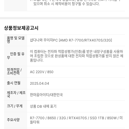
있으며 취소 시 제작비용이 청구될 수 있습니다.
상품정보제공고시
품명 및 모델
샵다나와 무이자PC [AMD R7-7700/RTX4070S/32G]
명
이 컴퓨터는 전자파 적합성평가(인증)를 받은 내장구성품을 사용하
인증 필 유
여 조립한 것으로 완성품에 대한 전자파 적합성평가를 받지 않은 제
무
품입니다.
정격전압 /
AC 220V / 850
소비전력
출시 연월
2025.04.04
제조자 / 제조
한마음아이티/대한민국
국
크기 / 무게
상품 DB 내에 표기
R7-7700 / B650 / 32G / RTX4070S / SSD 1TB / 850W / 미
주요사양
들타워