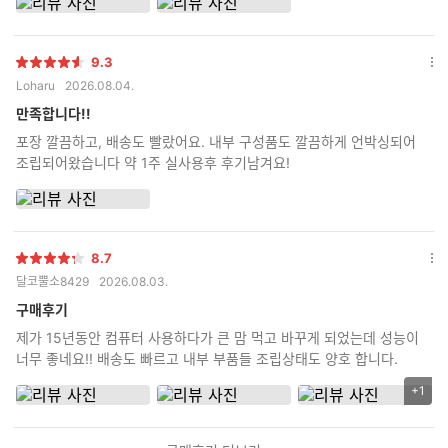
9.3
별
옵
Loharu
2026.08.04.
점
션
더
만족합니다!!
보
포장 깔끔하고, 배송도 빨랐어요. 내부 구성품도 깔끔하게 언박싱되어
기
조립되어왔습니다 약 1주 실사용후 후기남겨요!
8.7
별
옵
달코뿔소8429
2026.08.03.
점
션
더
구매후기
보
제가 15년동안 컴퓨터 사용하다가 큰 맘 먹고 바꾸게 되었는데 성능이
기
너무 좋네요!! 배송도 빠르고 내부 부품들 조립상태도 양호 합니다.
+1
리
뷰
이