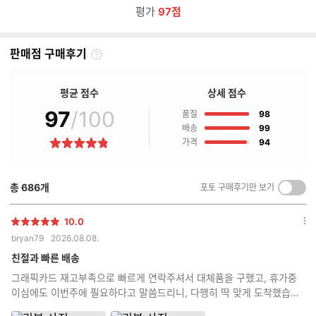
평가
97점
판매점 구매후기
판
매
점
평균 점수
상세 점수
구
97
/100
점
매
품질
98
후
점
배송
99
기
점
가격
94
별
란?
점
총
686
개
포토 구매후기만 보기
켜
기/
끄
10.0
별
옵
기
bryan79
2026.08.08.
점
션
더
친절과 빠른 배송
보
그래픽카드 재고부족으로 빠르게 연락주셔서 대체품을 구했고, 휴가중
기
이심에도 이번주에 필요하다고 말씀드리니, 다행히 딱 맞게 도착했습니
다 조립상태는 모 역시 전문가답게 깔끔합니다!!!