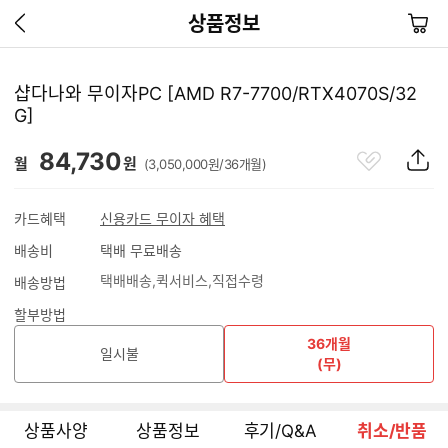
이
장
상품정보
전
바
페
구
이
니
샵다나와 무이자PC [AMD R7-7700/RTX4070S/32
지
G]
가
기
관
상
84,730
월
원
(3,050,000원/36개월)
심
품
상
S
품
N
카드혜택
신용카드 무이자 혜택
S
배송비
택배 무료배송
공
유
택배배송
퀵서비스
직접수령
배송방법
하
기
할부방법
36개월
일시불
(무)
상품사양
상품정보
후기/Q&A
취소/반품