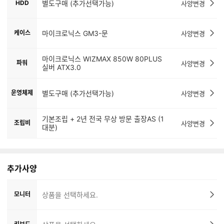
HDD
별도구매 (추가선택가능)
사양변경
케이스
마이크로닉스 GM3-문
사양변경
마이크로닉스 WIZMAX 850W 80PLUS
파워
사양변경
실버 ATX3.0
운영체제
별도구매 (추가선택가능)
사양변경
기본조립 + 2년 전국 무상 방문 출장AS (1
조립비
사양변경
대분)
추가사양
모니터
상품을 선택하세요.