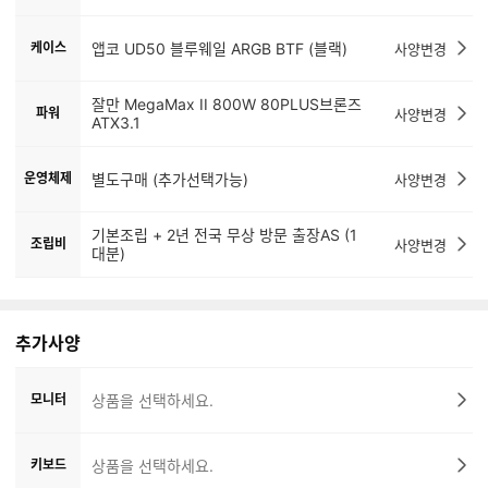
케이스
앱코 UD50 블루웨일 ARGB BTF (블랙)
사양변경
잘만 MegaMax II 800W 80PLUS브론즈
파워
사양변경
ATX3.1
운영체제
별도구매 (추가선택가능)
사양변경
기본조립 + 2년 전국 무상 방문 출장AS (1
조립비
사양변경
대분)
추가사양
모니터
상품을 선택하세요.
키보드
상품을 선택하세요.