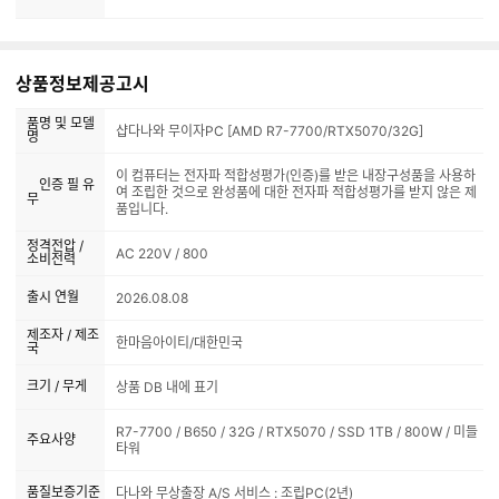
상품정보제공고시
품명 및 모델
샵다나와 무이자PC [AMD R7-7700/RTX5070/32G]
명
이 컴퓨터는 전자파 적합성평가(인증)를 받은 내장구성품을 사용하
인증 필 유
여 조립한 것으로 완성품에 대한 전자파 적합성평가를 받지 않은 제
무
품입니다.
정격전압 /
AC 220V / 800
소비전력
출시 연월
2026.08.08
제조자 / 제조
한마음아이티/대한민국
국
크기 / 무게
상품 DB 내에 표기
R7-7700 / B650 / 32G / RTX5070 / SSD 1TB / 800W / 미들
주요사양
타워
품질보증기준
다나와 무상출장 A/S 서비스 : 조립PC(2년)