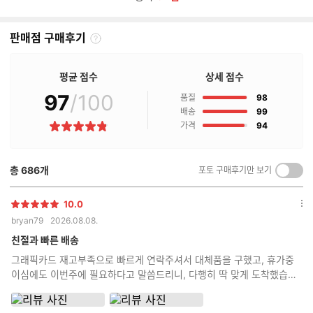
판매점 구매후기
판
매
점
평균 점수
상세 점수
구
97
/100
점
매
품질
98
후
점
배송
99
기
점
가격
94
별
란?
점
총
686
개
포토 구매후기만 보기
켜
기/
끄
10.0
별
옵
기
bryan79
2026.08.08.
점
션
더
친절과 빠른 배송
보
그래픽카드 재고부족으로 빠르게 연락주셔서 대체품을 구했고, 휴가중
기
이심에도 이번주에 필요하다고 말씀드리니, 다행히 딱 맞게 도착했습니
다 조립상태는 모 역시 전문가답게 깔끔합니다!!!