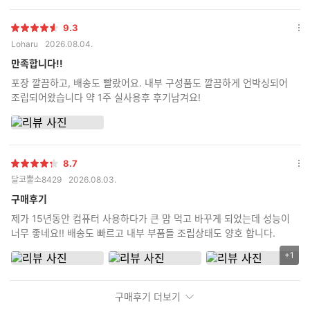
9.3
별
옵
Loharu
2026.08.04.
점
션
더
만족합니다!!
보
포장 깔끔하고, 배송도 빨랐어요. 내부 구성품도 깔끔하게 언박싱되어
기
조립되어왔습니다 약 1주 실사용후 후기남겨요!
8.7
별
옵
달코뿔소8429
2026.08.03.
점
션
더
구매후기
보
제가 15년동안 컴퓨터 사용하다가 큰 맘 먹고 바꾸게 되었는데 성능이
기
너무 좋네요!! 배송도 빠르고 내부 부품들 조립상태도 양호 합니다.
+1
리
뷰
이
구매후기 더보기
미