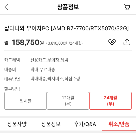
이
장
상품정보
전
바
페
구
이
니
샵다나와 무이자PC [AMD R7-7700/RTX5070/32G]
지
가
관
상
158,750
기
월
원
(3,810,000원/24개월)
심
품
상
S
품
N
카드혜택
신용카드 무이자 혜택
S
배송비
택배 무료배송
공
유
택배배송
퀵서비스
직접수령
배송방법
하
기
할부방법
12개월
24개월
일시불
(무)
(무)
상품사양
상품정보
후기/Q&A
취소/반품