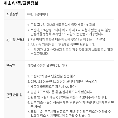
취소/반품/교환정보
쇼핑몰명
㈜한마음아이티
구입 후 7일 이내의 제품불량시 불량 제품 1:1 교체
프린터, LG·삼성 모니터 외 기타 제조사 요청이 있는 경우, 불량
판정서를 동봉해 주시면 1:1 교환 또는 반품이 가능합니다.
7일 이내의 불량은 배송비 왕복 부담 7일 이후는 고객 부담
A/S 정보안내
AS 반송 제품은 회수 후 6개월 동안만 보관됩니다.
보관 기간 내에 수령하지 않으실 경우 자동 폐기 처리되오니 참고
부탁드립니다.
반품일
상품을 수령한 날부터 7일 이내
조립PC의 경우 단순변심 반품 불가
CPU,SSD,프린터,LG 삼성 모니터 개봉시 반품불가
제품이 물리적으로 파손시 AS 불가
불법 소프트웨어를 취급/설치 해드리지 않습니다.
교환 반품 정
환불 및 교환시에는 CJ택배를 이용하여 보내주셔야 합니다.
보
일부 제조사 규정 상품은 개봉 후 반품이 제한됩니다.(미개봉만 반
품 가능)
조립PC는 주문제작 상품으로, 발송 전이라도 취소가 어려울 수
있으며 취소 시 제작비용이 청구될 수 있습니다.