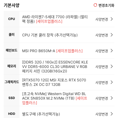
기본사양
변경초기화
AMD 라이젠7-5세대 7700 (라파엘) (멀티
CPU
사양변경
팩 정품)
[세이프업플러스]
쿨러
CPU 기본 쿨러 장착 (추가선택가능)
사양변경
메인보드
MSI PRO B650M-A
[세이프업플러스]
사양변경
[DDR5 32G / 16Gx2] ESSENCORE KLE
메모리
VV DDR5-6000 CL30 URBANE V RGB
사양변경
패키지 서린 (32GB(16Gx2))
[RTX5070 12G] MSI 지포스 RTX 5070
그래픽카드
사양변경
벤투스 2X OC D7 12GB
[초고속 NVMe] Western Digital WD BL
SSD
ACK SN850X M.2 NVMe (1TB)
[세이프
사양변경
업플러스]
HDD
별도구매 (추가선택가능)
사양변경