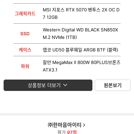
MSI 지포스 RTX 5070 벤투스 2X OC D
그래픽카드
7 12GB
Western Digital WD BLACK SN850X
SSD
M.2 NVMe (1TB)
케이스
앱코 UD50 블루웨일 ARGB BTF (블랙)
잘만 MegaMax II 800W 80PLUS브론즈
파워
ATX3.1
운영체제
미포함
상품정보 더보기
원본보기
모니터
미포함
㈜한마음아이티
평가
97점