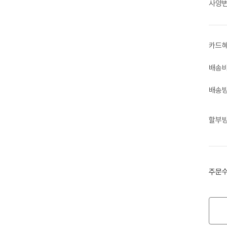
사양
카드
배송
배송
할부
주문