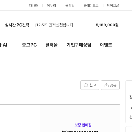
다나와
에누리
몰테일
플레이오토
메이크샵
실시간 PC견적
[12:52]
견적신청합니다.
5,189,000원
[11:58]
현금견적 부탁드려요
4,056,000원
[11:36]
최대 견적좀 뽑아주세요
6,013,000원
 AI
중고PC
딜러몰
기업구매상담
이벤트
New
외부 링크
[11:35]
카드 최저가
3,887,000원
[11:34]
견적서
1,582,000원
[11:20]
견적부탁드립니다.
2,911,000원
[10:52]
견적 부탁드립니다.
2,195,000원
[03:32]
현금견적입니다
2,157,000원
신고
공유
[03:30]
7500F + RTX 5060 Ti 견적
3,374,000원
[02:26]
카드 견적도 부탁드립니다.
2,555,000원
보증 판매점