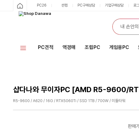
샵
PC26
싼컴
PC구매상담
기업구매상담
로
카
다
테
통
검
고
합
색
나
리
검
색
와
PC견적
역경매
조립PC
게임용PC
홈
샵다나와 무이자PC [AMD R5-9600/RTX
R5-9600 / A620 / 16G / RTX5060Ti / SSD 1TB / 700W / 미들타워
수
수
량
량
감
증
판매
소
가