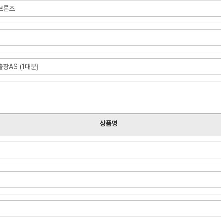
A브론즈
장AS (1대분)
상품명