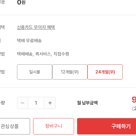
0
변경
원
혜택
신용카드 무이자 혜택
비
택배 무료배송
방법
택배배송, 퀵서비스, 직접수령
방법
일시불
12개월(무)
24개월(무)
수량
월 납부금액
(
구매하기
관심상품
장바구니