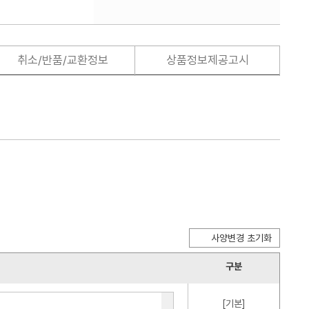
취소/반품/교환정보
상품정보제공고시
사양변경 초기화
구분
[기본]