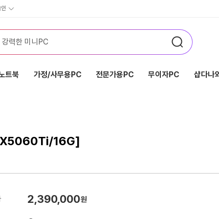
그인
노트북
가정/사무용PC
전문가용PC
무이자PC
샵다나와
5060Ti/16G]
2,390,000
가
원