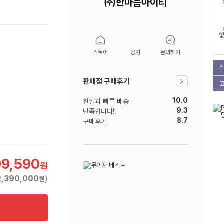
㈜한마음아이티
없
스토어
공지
문의하기
주
판매점 구매후기
10.0
친절과 빠른 배송
9.3
만족합니다!!
8.7
구매후기
99,590
원
2,390,000
)
원