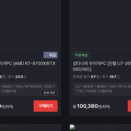
비교
무료배송
자PC [AMD R7-9700X/RTX
샵다나와 무이자PC [인텔 U7-265
060/16G]
8
점 / 후기
203
건
판매점 평가
97
점 / 후기
197
건
/ B650 / 16G / RTX5060 / SSD 1
U7-265KF / B860 / 16G / RTX 5
W / 미들타워
1TB / 700W / 미들타워
상세사양
0
100,380
구매하기
원(최저)
월
원(최저)