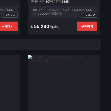
판매점 평가
97
점 / 후기
685
건
050 / SSD
R5-7500F / A620 / 16G / RTX3050 / SSD 1
TB / 600W / 미들타워
상세사양
상세사양
55,280
구매하기
구매하기
월
원(최저)