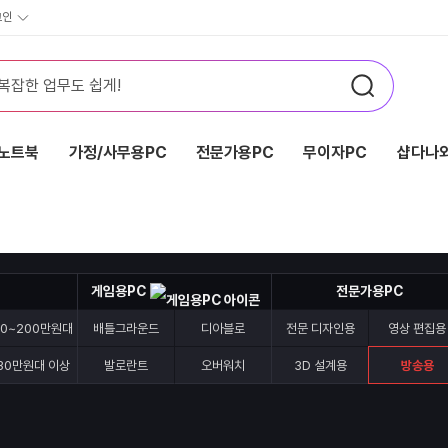
그인
노트북
가정/사무용PC
전문가용PC
무이자PC
샵다나와
게임용PC
전문가용PC
70~200만원대
배틀그라운드
디아블로
전문 디자인용
영상 편집용
30만원대 이상
발로란트
오버워치
3D 설계용
방송용