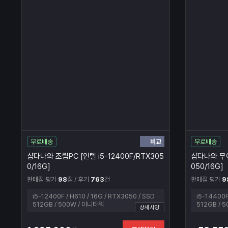
비교
무료배송
무료배송
샵다나와 조립PC [인텔 i5-12400F/RTX305
샵다나와 무이
0/16G]
050/16G]
판매점 평가
98
점 / 후기
763
건
판매점 평가
9
i5-12400F / H610 / 16G / RTX3050 / SSD
i5-14400F
512GB / 500W / 미니타워
512GB / 
상세사양