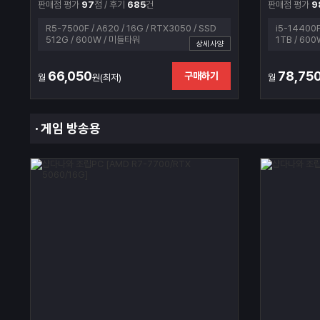
판매점 평가
97
점 / 후기
685
건
판매점 평가
9
R5-7500F / A620 / 16G / RTX3050 / SSD
i5-14400F
512G / 600W / 미들타워
1TB / 60
상세사양
66,050
78,75
구매하기
월
원(최저)
월
게임 방송용