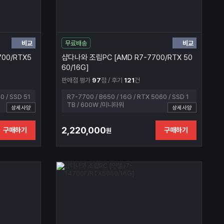
비교
비교
무료배송
00/RTX5
샵다나와 조립PC [AMD R7-7700/RTX 50
60/16G]
판매점 평가
97
점 / 후기
121
건
0 / SSD 51
R7-7700 / B650 / 16G / RTX 5060 / SSD 1
TB / 600W /미니타워
상세사양
상세사양
2,220,000
구매하기
구매하기
원