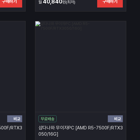
40,840
구매하기
구매하기
월
원(최저)
비교
비교
무료배송
00F/RTX3
샵다나와 무이자PC [AMD R5-7500F/RTX3
050/16G]