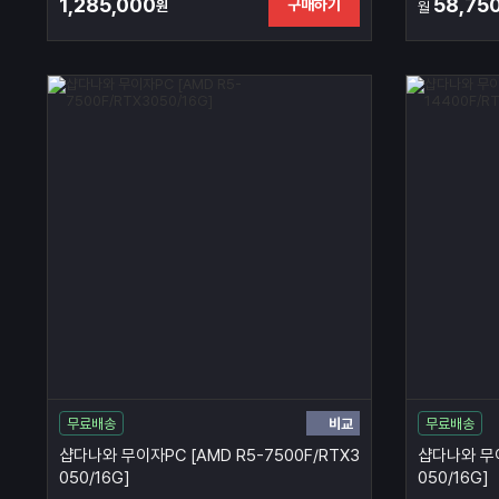
1,285,000
58,75
구매하기
원
월
비교
무료배송
무료배송
샵다나와 무이자PC [AMD R5-7500F/RTX3
샵다나와 무이
050/16G]
050/16G]