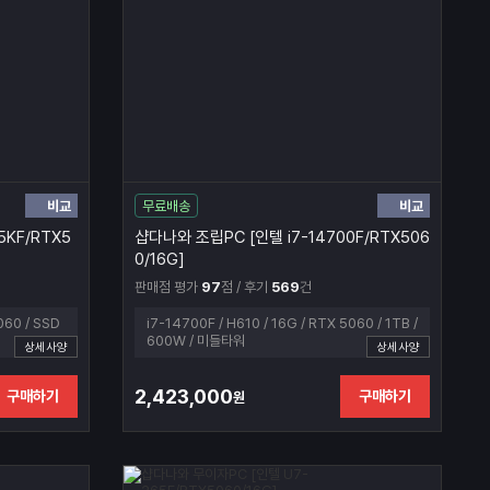
비교
비교
무료배송
KF/RTX5
샵다나와 조립PC [인텔 i7-14700F/RTX506
0/16G]
판매점 평가
97
점 / 후기
569
건
060 / SSD
i7-14700F / H610 / 16G / RTX 5060 / 1TB /
600W / 미들타워
상세사양
상세사양
2,423,000
구매하기
구매하기
원