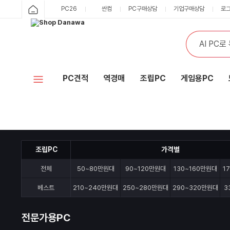
PC26
싼컴
PC구매상담
기업구매상담
로
PC견적
역경매
조립PC
게임용PC
조립PC
가격별
전체
50~80만원대
90~120만원대
130~160만원대
1
베스트
210~240만원대
250~280만원대
290~320만원대
3
전문가용PC