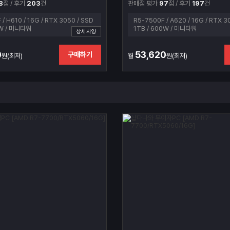
8
점 / 후기
203
건
판매점 평가
97
점 / 후기
197
건
 / H610 / 16G / RTX 3050 / SSD
R5-7500F / A620 / 16G / RTX 3
0W / 미니타워
1TB / 600W / 미니타워
상세사양
0
53,620
구매하기
원(최저)
월
원(최저)