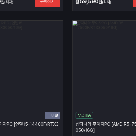
0
59,590
구매하기
원(최저)
월
원(최저)
비교
무료배송
자PC [인텔 i5-14400F/RTX3
샵다나와 무이자PC [AMD R5-75
050/16G]