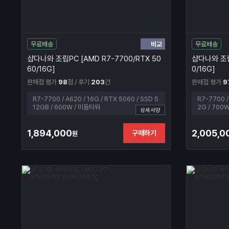
비교
무료배송
무료배송
샵다나와 조립PC [AMD R7-7700/RTX 50
샵다나와 조립
60/16G]
0/16G]
판매점 평가
98
점 / 후기
203
건
판매점 평가
9
R7-7700 / A620 / 16G / RTX 5060 / SSD 5
R7-7700 /
12GB / 600W / 미들타워
2G / 700
상세사양
1,894,000
2,005,0
구매하기
원