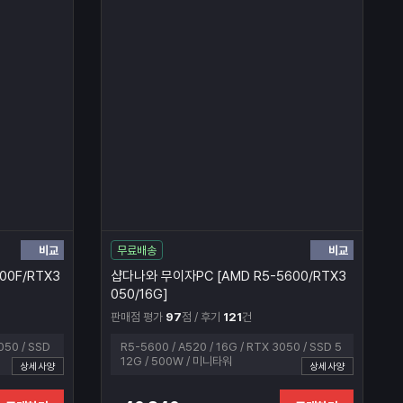
비교
비교
무료배송
00F/RTX3
샵다나와 무이자PC [AMD R5-5600/RTX3
050/16G]
판매점 평가
97
점 / 후기
121
건
050 / SSD
R5-5600 / A520 / 16G / RTX 3050 / SSD 5
12G / 500W / 미니타워
상세사양
상세사양