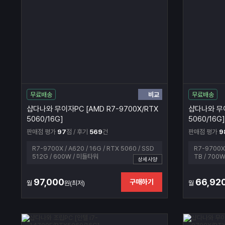
비교
무료배송
무료배송
샵다나와 무이자PC [AMD R7-9700X/RTX
샵다나와 무이
5060/16G]
5060/16G]
판매점 평가
97
점 / 후기
569
건
판매점 평가
9
R7-9700X / A620 / 16G / RTX 5060 / SSD
R7-9700X 
512G / 600W / 미들타워
TB / 700
상세사양
97,000
66,92
구매하기
월
원(최저)
월