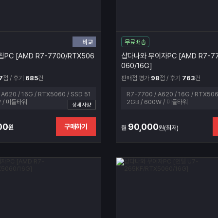
비교
무료배송
PC [AMD R7-7700/RTX506
샵다나와 무이자PC [AMD R7-77
060/16G]
7
점 / 후기
685
건
판매점 평가
98
점 / 후기
763
건
 A620 / 16G / RTX5060 / SSD 51
R7-7700 / A620 / 16G / RTX506
W / 미들타워
2GB / 600W / 미들타워
상세사양
00
90,000
구매하기
원
월
원(최저)