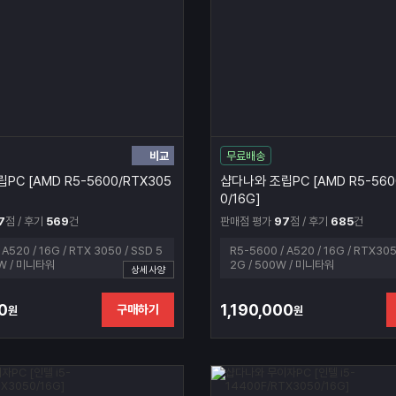
비교
무료배송
PC [AMD R5-5600/RTX305
샵다나와 조립PC [AMD R5-560
0/16G]
7
점 / 후기
569
건
판매점 평가
97
점 / 후기
685
건
 A520 / 16G / RTX 3050 / SSD 5
R5-5600 / A520 / 16G / RTX305
0W / 미니타워
2G / 500W / 미니타워
상세사양
0
1,190,000
구매하기
원
원