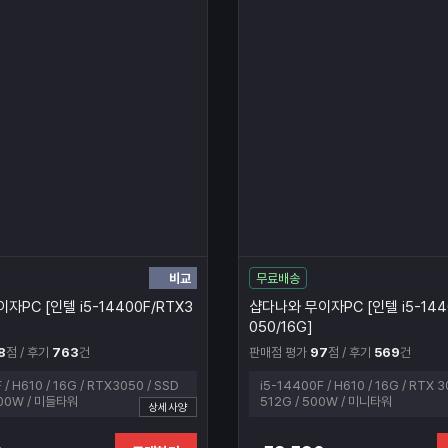
비교
무료배송
자PC [인텔 i5-14400F/RTX3
샵다나와 무이자PC [인텔 i5-144
050/16G]
8
점 / 후기
763
건
판매점 평가
97
점 / 후기
569
건
 / H610 / 16G / RTX3050 / SSD
i5-14400F / H610 / 16G / RTX 3
500W / 미들타워
512G / 500W / 미니타워
상세사양