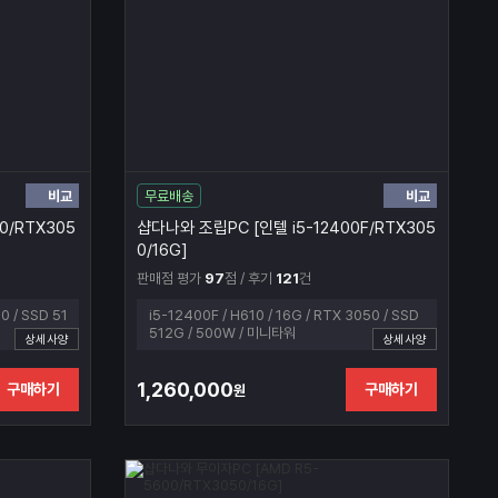
비교
비교
무료배송
0/RTX305
샵다나와 조립PC [인텔 i5-12400F/RTX305
0/16G]
판매점 평가
97
점 / 후기
121
건
0 / SSD 51
i5-12400F / H610 / 16G / RTX 3050 / SSD
512G / 500W / 미니타워
상세사양
상세사양
1,260,000
구매하기
구매하기
원