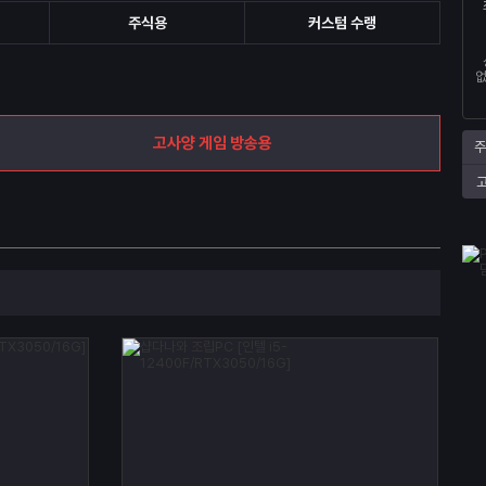
주식용
커스텀 수랭
없
고사양 게임 방송용
주