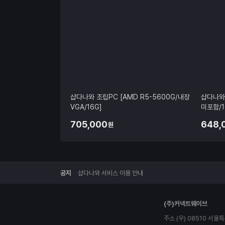
샵다나와 조립PC [AMD R5-5600G/내장
샵다나와 
VGA/16G]
미포함/1
705,000
648,
원
공지
샵다나와 서비스 이용 안내
다
(주)커넥트웨이브
나
와
주소 (우) 08510 서
로