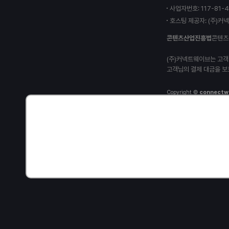
고
사업자번호: 117-81-
호스팅 제공자: (주)커
콘텐츠산업진흥법
콘텐츠
(주)커넥트웨이브는 고객
고객님의 결제 대금을 보
Copyright ©
connectw