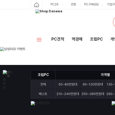
샵
PC26
싼컴
PC구매상담
기업구
카
다
테
고
나
리
와
PC견적
역경매
조립PC
게
홈
조립PC
가격별
전체
50~80만원대
90~120만원대
130
베스트
210~240만원대
250~280만원대
290