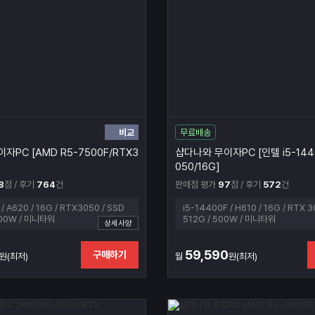
비교
무료배송
자PC [AMD R5-7500F/RTX3
샵다나와 무이자PC [인텔 i5-144
050/16G]
8
점 / 후기
764
건
판매점 평가
97
점 / 후기
572
건
/ A620 / 16G / RTX3050 / SSD
i5-14400F / H610 / 16G / RTX 3
500W / 미니타워
512G / 500W / 미니타워
상세사양
59,590
구매하기
원(최저)
월
원(최저)