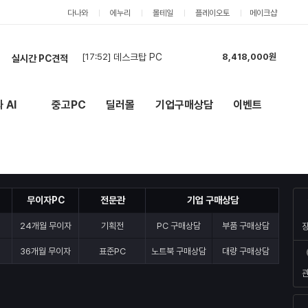
다나와
에누리
몰테일
플레이오토
메이크샵
실시간 PC견적
[17:30]
견적 요청합니다.
4,494,000원
[19:27]
9600x / 5060ti 견적
2,289,000원
[19:06]
견적요청
12,470,000원
 AI
중고PC
딜러몰
기업구매상담
이벤트
New
외부 링크
[18:25]
PC2대 견적요청입니다.
8,361,000원
[18:21]
견적신청입니다.
4,115,000원
[18:16]
PC구매견적입니다.
4,208,000원
[18:03]
게임용 PC 견적부탁드립니다.
6,350,000원
[17:58]
견적요청합니다.
2,097,000원
무이자PC
전문관
기업 구매상담
[17:54]
게임용 PC 견적부탁드립니다.
6,403,000원
[17:52]
데스크탑 PC
8,418,000원
24개월 무이자
기획전
PC 구매상담
부품 구매상담
36개월 무이자
표준PC
노트북 구매상담
대량 구매상담