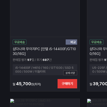
비교
무료배송
무료배송
샵다나와 무이자PC [인텔 i5-14400F/GT10
샵다나와 무이
30/16G]
0/16G]
판매점 평가
97
점 / 후기
687
건
판매점 평가
9
i5-14400F / H610 / 16G / GT1030 / SSD 5
U5-225F /
00G / 500W / 미들타워
G / 500W
상세사양
45,700
39,70
구매하기
월
원(최저)
월