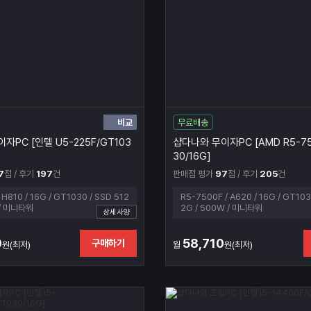
비교
무료배송
자PC [인텔 U5-225F/GT103
샵다나와 무이자PC [AMD R5-75
30/16G]
7
점 / 후기
197
건
판매점 평가
97
점 / 후기
205
건
 H810 / 16G / GT1030 / SSD 512
R5-7500F / A620 / 16G / GT103
 / 미니타워
2G / 500W / 미니타워
상세사양
0
58,710
구매하기
원(최저)
월
원(최저)