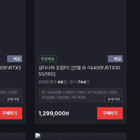
비교
비교
무료배송
00F/RTX3
샵다나와 조립PC [인텔 i5-14400F/RTX30
50/16G]
판매점 평가
98
점 / 후기
764
건
050 / SSD
i5-14400F / H610 / 16G / RTX3050 / SSD
512GB / 500W / 미니타워
상세사양
상세사양
1,299,000
구매하기
구매하기
원