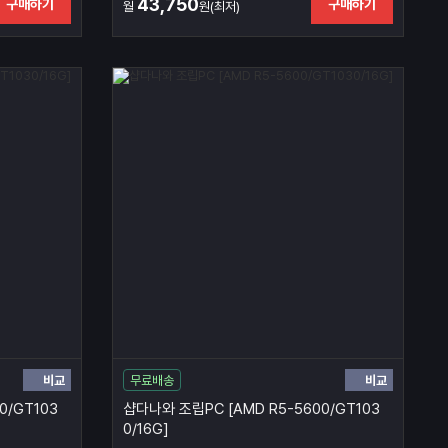
43,750
구매하기
구매하기
월
원(최저)
비교
비교
무료배송
0/GT103
샵다나와 조립PC [AMD R5-5600/GT103
0/16G]