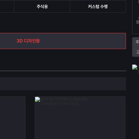
주식용
커스텀 수랭
없
3D 디자인용
주