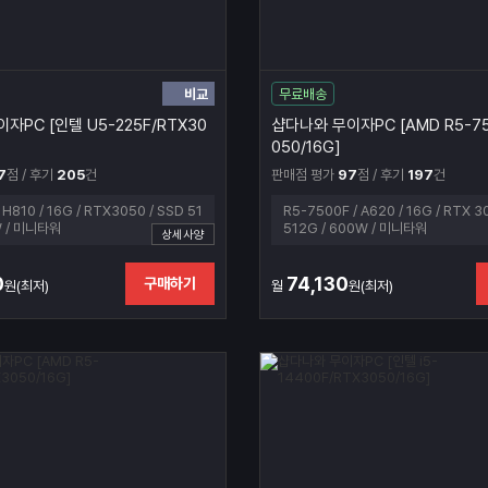
비교
무료배송
자PC [인텔 U5-225F/RTX30
샵다나와 무이자PC [AMD R5-75
050/16G]
7
점 / 후기
205
건
판매점 평가
97
점 / 후기
197
건
 H810 / 16G / RTX3050 / SSD 51
R5-7500F / A620 / 16G / RTX 3
W / 미니타워
512G / 600W / 미니타워
상세사양
0
74,130
구매하기
원(최저)
월
원(최저)