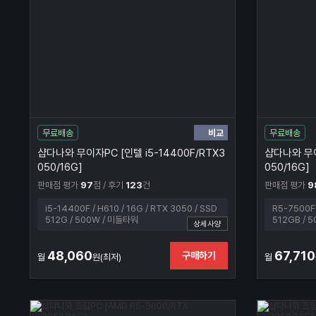
비교
무료배송
무료배송
샵다나와 무이자PC [인텔 i5-14400F/RTX3
샵다나와 무이
050/16G]
050/16G]
판매점 평가
97
점 / 후기
123
건
판매점 평가
9
i5-14400F / H610 / 16G / RTX 3050 / SSD
R5-7500F 
512G / 500W / 미들타워
512GB / 
상세사양
48,060
67,710
구매하기
월
원(최저)
월