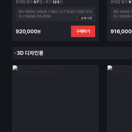
판매점 평가
97
점 / 후기
123
건
판매점 평가
9
R5-5600 / A520 / 16G / GT1030 / SSD 512
R5-5600 /
G / 500W /미니타워
G / 500W
상세사양
920,000
916,000
구매하기
원
3D 디자인용