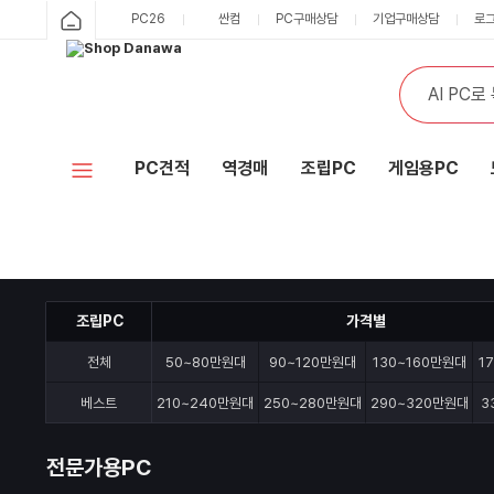
PC26
싼컴
PC구매상담
기업구매상담
로
PC견적
역경매
조립PC
게임용PC
조립PC
가격별
전체
50~80만원대
90~120만원대
130~160만원대
1
베스트
210~240만원대
250~280만원대
290~320만원대
3
전문가용PC