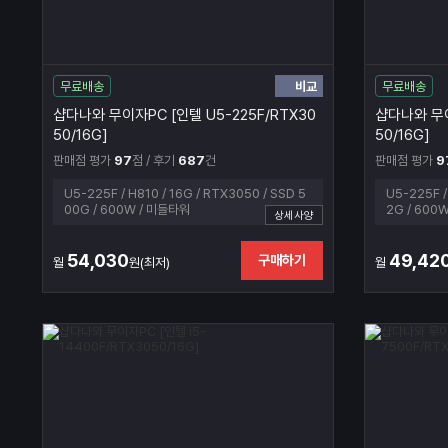
비교
무료배송
무료배송
샵다나와 무이자PC [인텔 U5-225F/RTX30
샵다나와 무이
50/16G]
50/16G]
판매점 평가
97
점 / 후기
687
건
판매점 평가
9
U5-225F / H810 / 16G / RTX3050 / SSD 5
U5-225F /
00G / 600W / 미들타워
2G / 600
상세사양
54,030
49,42
구매하기
월
원(최저)
월