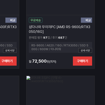
비교
비교
무료배송
00F/RTX3
샵다나와 무이자PC [AMD R5-9600/RTX3
050/16G]
판매점 평가
97
점 / 후기
687
건
050 / SSD
R5-9600 / A620 / 16G / RTX3050 / SSD 5
00G / 600W / 미니타워
상세사양
상세사양
72,500
구매하기
구매하기
월
원(최저)