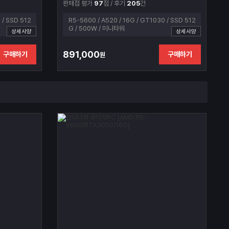
판매점 평가
97
점 / 후기
205
건
 / SSD 512
R5-5600 / A520 / 16G / GT1030 / SSD 512
G / 500W / 미니타워
상세사양
상세사양
891,000
구매하기
구매하기
원