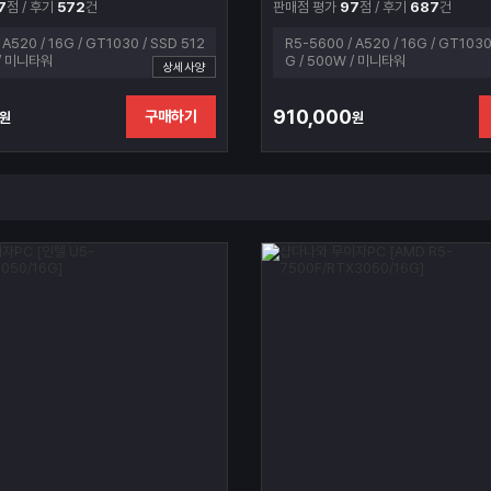
7
점 / 후기
572
건
판매점 평가
97
점 / 후기
687
건
 A520 / 16G / GT1030 / SSD 512
R5-5600 / A520 / 16G / GT1030
 / 미니타워
G / 500W / 미니타워
상세사양
910,000
구매하기
원
원