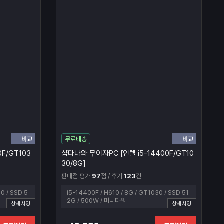
비교
비교
무료배송
F/GT103
샵다나와 무이자PC [인텔 i5-14400F/GT10
30/8G]
판매점 평가
97
점 / 후기
123
건
0 / SSD 5
i5-14400F / H610 / 8G / GT1030 / SSD 51
2G / 500W / 미니타워
상세사양
상세사양