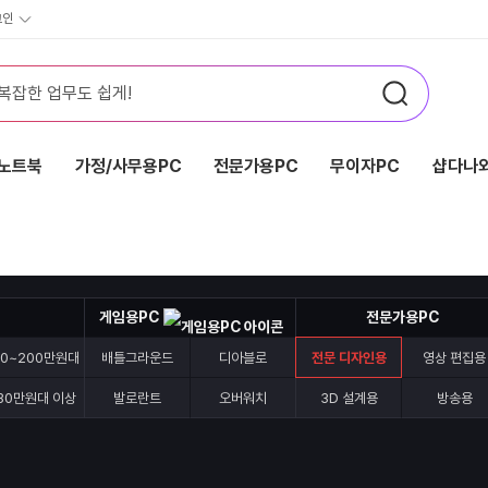
그인
노트북
가정/사무용PC
전문가용PC
무이자PC
샵다나와
게임용PC
전문가용PC
70~200만원대
배틀그라운드
디아블로
전문 디자인용
영상 편집용
30만원대 이상
발로란트
오버워치
3D 설계용
방송용