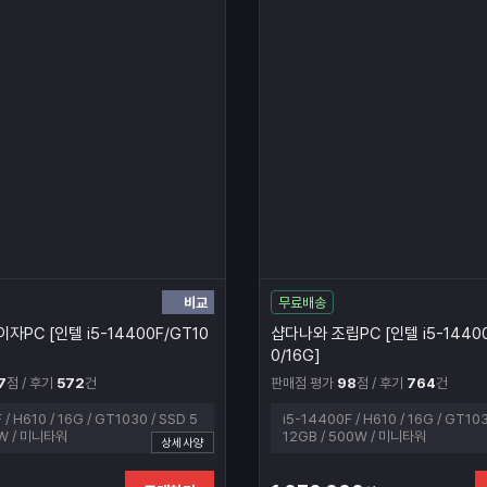
비교
무료배송
자PC [인텔 i5-14400F/GT10
샵다나와 조립PC [인텔 i5-14400
0/16G]
7
점 / 후기
572
건
판매점 평가
98
점 / 후기
764
건
 / H610 / 16G / GT1030 / SSD 5
i5-14400F / H610 / 16G / GT103
0W / 미니타워
12GB / 500W / 미니타워
상세사양