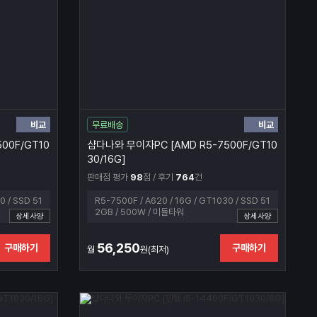
비교
비교
무료배송
00F/GT10
샵다나와 무이자PC [AMD R5-7500F/GT10
30/16G]
판매점 평가
98
점 / 후기
764
건
0 / SSD 51
R5-7500F / A620 / 16G / GT1030 / SSD 51
2GB / 500W / 미들타워
상세사양
상세사양
56,250
구매하기
구매하기
월
원(최저)