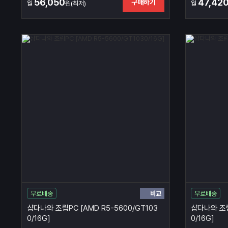
56,050
47,42
구매하기
월
원(최저)
월
비교
무료배송
무료배송
샵다나와 조립PC [AMD R5-5600/GT103
샵다나와 조립
0/16G]
0/16G]