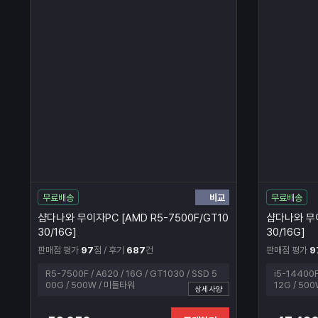
비교
무료배송
무료배송
샵다나와 무이자PC [AMD R5-7500F/GT10
샵다나와 무이
30/16G]
30/16G]
판매점 평가
97
점 / 후기
687
건
판매점 평가
9
R5-7500F / A620 / 16G / GT1030 / SSD 5
i5-14400F
00G / 500W / 미들타워
12G / 50
상세사양