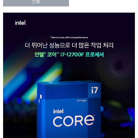
인텔
:
인
상
대
리
품
점
정
을
통
보
해
에
수
대
입,
유
해
통,
상
판
매
세
되
이
는
CPU
볼
를
수
말
있
합
니
으
다.
며
정
품
상
CPU
품
의
관
모