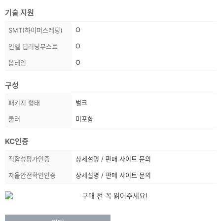
기술 지원
스
O
SMT(하이퍼스레딩)
펙
O
인텔 딥러닝부스트
정
보
O
옵테인
구성
스
패키지 형태
벌크
펙
쿨러
미포함
정
보
KC인증
상
적합성평가인증
상세설명 / 판매 사이트 문의
품
자율안전확인인증
상세설명 / 판매 사이트 문의
정
보
목
국
내
록
공