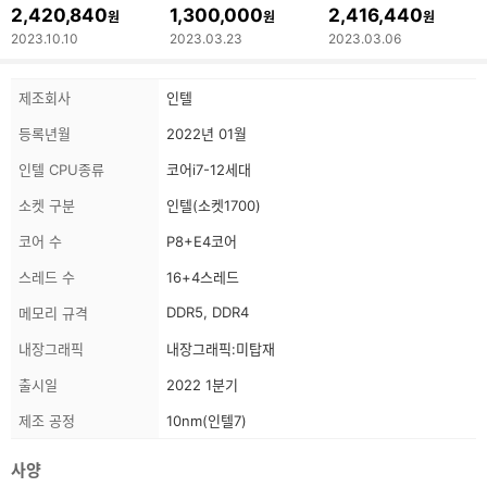
2,420,840
1,300,000
2,416,440
원
원
원
2023.10.10
2023.03.23
2023.03.06
상
스
제조회사
인텔
품
펙
정
등록년월
2022년 01월
보
정
보
인텔 CPU종류
코어i7-12세대
소켓 구분
인텔(소켓1700)
코어 수
P8+E4코어
스레드 수
16+4스레드
DDR5, DDR4
메모리 규격
내장그래픽
내장그래픽:미탑재
출시일
2022 1분기
제조 공정
10nm(인텔7)
사양