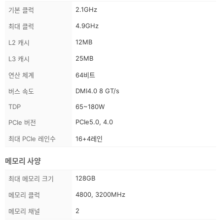
스
2.1GHz
기본 클럭
펙
4.9GHz
최대 클럭
정
보
12MB
L2 캐시
25MB
L3 캐시
연산 체계
64비트
DMI4.0 8 GT/s
버스 속도
TDP
65~180W
PCIe5.0, 4.0
PCIe 버전
최대 PCIe 레인수
16+4레인
메모리 사양
스
128GB
최대 메모리 크기
펙
4800, 3200MHz
메모리 클럭
정
보
2
메모리 채널