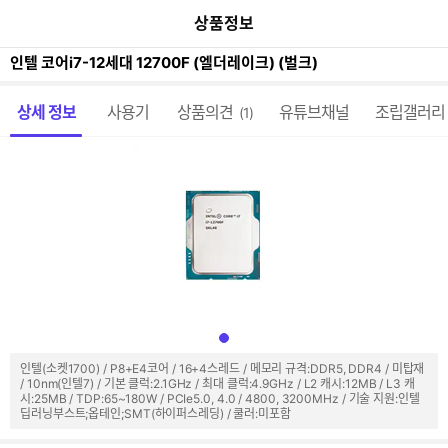
이
본문 바로가기
공
상품정보
전
유
페
하
이
인텔 코어i7-12세대 12700F (엘더레이크) (벌크)
기
지
가
메뉴 네비게이션
기
상세 정보
사용기
상품의견
유튜브채널
조립갤러리
(1)
인텔(소켓1700) / P8+E4코어 / 16+4스레드 / 메모리 규격:DDR5, DDR4 / 미탑재
/ 10nm(인텔7) / 기본 클럭:2.1GHz / 최대 클럭:4.9GHz / L2 캐시:12MB / L3 캐
시:25MB / TDP:65~180W / PCIe5.0, 4.0 / 4800, 3200MHz / 기술 지원:인텔
딥러닝부스트;옵테인;SMT(하이퍼스레딩) / 쿨러:미포함