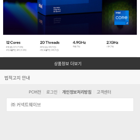
든
련
A/S
스
는
공
펙
인
에
대
정
리
점
보
에
에
서
보
대
통
상품정보 더보기
해
3
년
상
간
법적고지 안내
세
무
히
상
PC버전
로그인
개인정보처리방침
고객센터
으
할
로
수
받
㈜ 커넥트웨이브
을
있
수
습
있
니
습
니
다.
다.