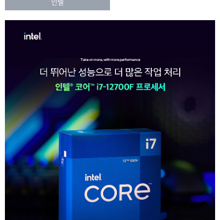
인텔
:
인
상
대
리
품
점
정
을
통
보
해
에
수
대
입,
유
해
통,
상
판
매
세
되
이
는
CPU
볼
를
수
말
있
합
니
으
다.
며
정
품
상
CPU
품
의
관
모