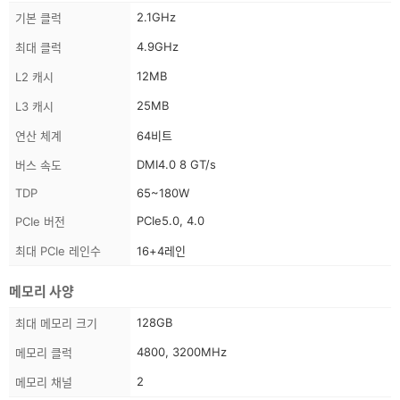
스
2.1GHz
기본 클럭
펙
4.9GHz
최대 클럭
정
보
12MB
L2 캐시
25MB
L3 캐시
연산 체계
64비트
DMI4.0 8 GT/s
버스 속도
TDP
65~180W
PCIe5.0, 4.0
PCIe 버전
최대 PCIe 레인수
16+4레인
메모리 사양
스
128GB
최대 메모리 크기
펙
4800, 3200MHz
메모리 클럭
정
보
2
메모리 채널