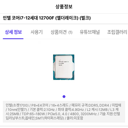
이
본문 바로가기
공
상품정보
전
유
페
하
이
인텔 코어i7-12세대 12700F (엘더레이크) (벌크)
기
지
가
메뉴 네비게이션
기
상세 정보
사용기
상품의견
유튜브채널
조립갤러리
(1)
인텔(소켓1700) / P8+E4코어 / 16+4스레드 / 메모리 규격:DDR5, DDR4 / 미탑재
/ 10nm(인텔7) / 기본 클럭:2.1GHz / 최대 클럭:4.9GHz / L2 캐시:12MB / L3 캐
시:25MB / TDP:65~180W / PCIe5.0, 4.0 / 4800, 3200MHz / 기술 지원:인텔
딥러닝부스트;옵테인;SMT(하이퍼스레딩) / 쿨러:미포함