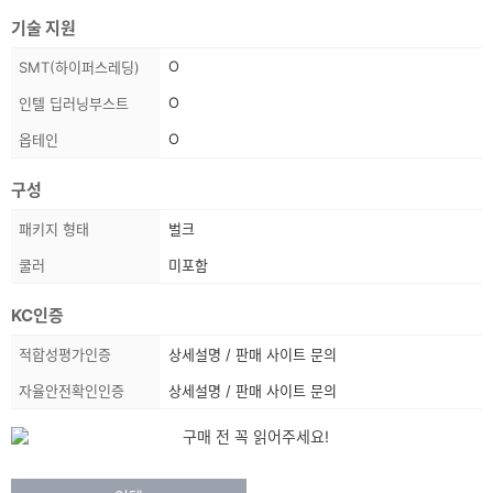
기술 지원
스
O
SMT(하이퍼스레딩)
펙
O
인텔 딥러닝부스트
정
보
O
옵테인
구성
스
패키지 형태
벌크
펙
쿨러
미포함
정
보
KC인증
상
적합성평가인증
상세설명 / 판매 사이트 문의
품
자율안전확인인증
상세설명 / 판매 사이트 문의
정
보
목
국
내
록
공