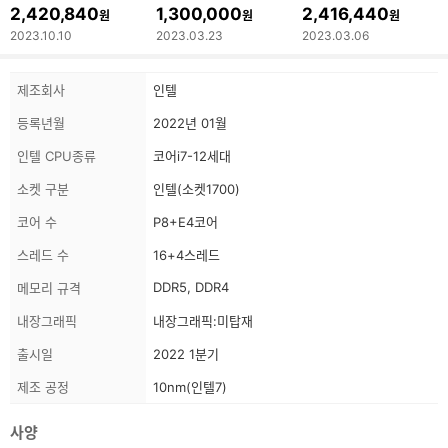
2,420,840
1,300,000
2,416,440
원
원
원
2023.10.10
2023.03.23
2023.03.06
상
스
제조회사
인텔
품
펙
정
등록년월
2022년 01월
보
정
보
인텔 CPU종류
코어i7-12세대
소켓 구분
인텔(소켓1700)
코어 수
P8+E4코어
스레드 수
16+4스레드
DDR5, DDR4
메모리 규격
내장그래픽
내장그래픽:미탑재
출시일
2022 1분기
제조 공정
10nm(인텔7)
사양