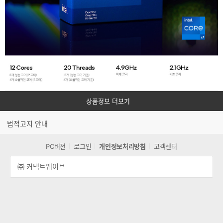
든
련
A/S
스
는
공
펙
인
에
대
정
리
점
보
에
에
서
보
대
통
상품정보 더보기
해
3
년
상
간
법적고지 안내
세
무
히
상
PC버전
로그인
개인정보처리방침
고객센터
으
할
로
수
받
㈜ 커넥트웨이브
을
있
수
습
있
니
습
니
다.
다.