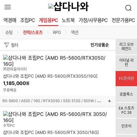
확
검
장
색
영
역경매
조립PC
게임용PC
노트북
가정/사무용PC
전문가용PC
역
열
슈팅
전략/스포츠
RPG
액션
기
구분선
구분선
구분선
정
리그 오브
필터
레전드
렬
이터널 리
턴
방
㈜한마음아이티
샵다나와 조립PC [AMD R5-5600/RTX3050/16G]
법
FC온라인
1,185,000
원
무료배송
로블록스
R
5-5600 / A520 / 16G / RTX3050 / SSD 512G / 500W / 미니타워
상
EA 스포츠
품
FC 26
설
명
수작PC
인조이
펼
샵다나와 조립PC [AMD R5-5600/RTX 3050/16G]
쳐