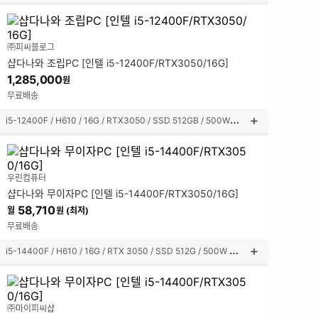
품
설
명
㈜피씨블로그
펼
샵다나와 조립PC [인텔 i5-12400F/RTX3050/16G]
쳐
보
1,285,000
원
기
무료배송
i
5-12400F / H610 / 16G / RTX3050 / SSD 512GB / 500W / 미니타워
상
품
설
명
우린컴퓨터
펼
샵다나와 무이자PC [인텔 i5-14400F/RTX3050/16G]
쳐
보
58,710
월
원 (최저)
기
무료배송
i
5-14400F / H610 / 16G / RTX 3050 / SSD 512G / 500W / 미니타워
상
품
설
명
㈜마이피씨샵
펼